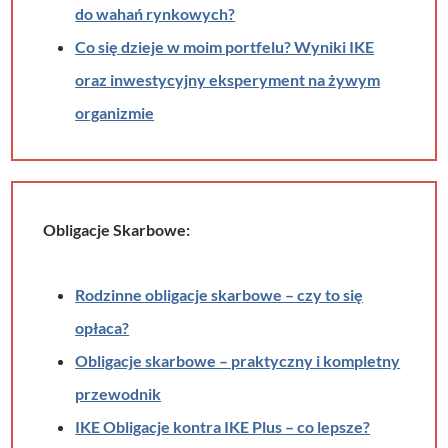
do wahań rynkowych?
Co się dzieje w moim portfelu? Wyniki IKE
oraz inwestycyjny eksperyment na żywym
organizmie
Obligacje Skarbowe:
Rodzinne obligacje skarbowe – czy to się
opłaca?
Obligacje skarbowe – praktyczny i kompletny
przewodnik
IKE Obligacje kontra IKE Plus – co lepsze?