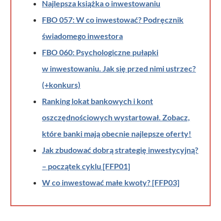
Najlepsza książka o inwestowaniu
FBO 057: W co inwestować? Podręcznik
świadomego inwestora
FBO 060: Psychologiczne pułapki
w inwestowaniu. Jak się przed nimi ustrzec?
(+konkurs)
Ranking lokat bankowych i kont
oszczędnościowych wystartował. Zobacz,
które banki mają obecnie najlepsze oferty!
Jak zbudować dobrą strategię inwestycyjną?
– początek cyklu [FFP01]
W co inwestować małe kwoty? [FFP03]