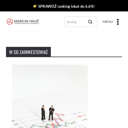
Przejdź
SPRAWDŹ ranking lokat do 6,6%!
do
Szukaj:
MENU
treści
W CO ZAINWESTOWAĆ