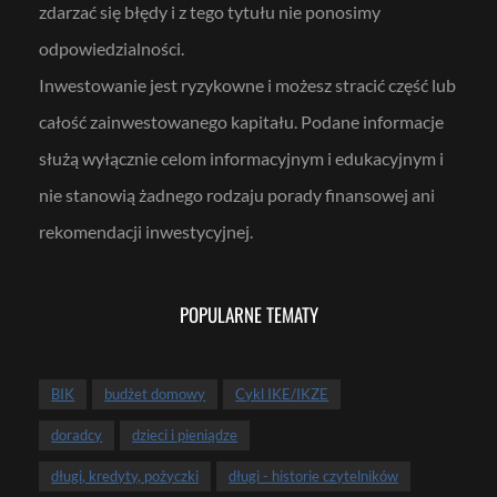
zdarzać się błędy i z tego tytułu nie ponosimy
odpowiedzialności.
Inwestowanie jest ryzykowne i możesz stracić część lub
całość zainwestowanego kapitału. Podane informacje
służą wyłącznie celom informacyjnym i edukacyjnym i
nie stanowią żadnego rodzaju porady finansowej ani
rekomendacji inwestycyjnej.
POPULARNE TEMATY
BIK
budżet domowy
Cykl IKE/IKZE
doradcy
dzieci i pieniądze
długi, kredyty, pożyczki
długi - historie czytelników