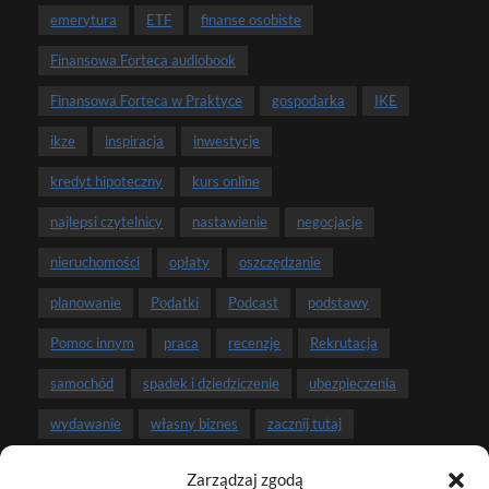
emerytura
ETF
finanse osobiste
Finansowa Forteca audiobook
Finansowa Forteca w Praktyce
gospodarka
IKE
ikze
inspiracja
inwestycje
kredyt hipoteczny
kurs online
najlepsi czytelnicy
nastawienie
negocjacje
nieruchomości
opłaty
oszczędzanie
planowanie
Podatki
Podcast
podstawy
Pomoc innym
praca
recenzje
Rekrutacja
samochód
spadek i dziedziczenie
ubezpieczenia
wydawanie
własny biznes
zacznij tutaj
zarobki
związek i pieniądze
Zarządzaj zgodą