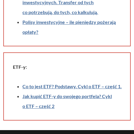
inwestycyjnych. Transfer od tych
co potrzebują, do tych, co kalkulują.
Polisy inwestycyjne – ile pieniędzy pożerają
opłaty?
ETF-y:
Co to jest ETF? Podstawy. Cykl o ETF – część 1.
Jak kupić ETF-y do swojego portfela? Cykl
o ETF – część 2