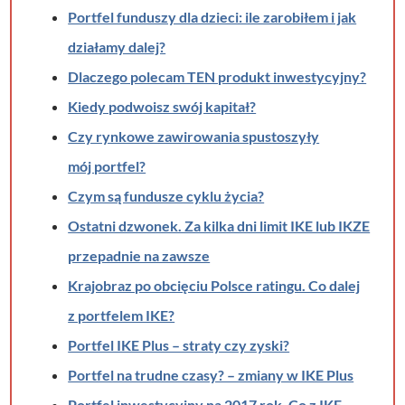
Portfel funduszy dla dzieci: ile zarobiłem i jak
działamy dalej?
Dlaczego polecam TEN produkt inwestycyjny?
Kiedy podwoisz swój kapitał?
Czy rynkowe zawirowania spustoszyły
mój portfel?
Czym są fundusze cyklu życia?
Ostatni dzwonek. Za kilka dni limit IKE lub IKZE
przepadnie na zawsze
Krajobraz po obcięciu Polsce ratingu. Co dalej
z portfelem IKE?
Portfel IKE Plus – straty czy zyski?
Portfel na trudne czasy? – zmiany w IKE Plus
Portfel inwestycyjny na 2017 rok. Co z IKE