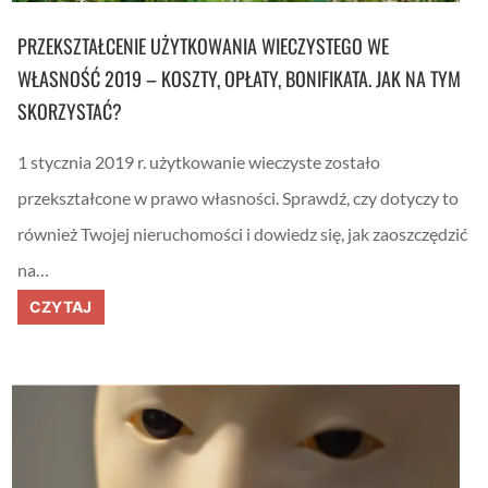
m
e
PRZEKSZTAŁCENIE UŻYTKOWANIA WIECZYSTEGO WE
n
ą
WŁASNOŚĆ 2019 – KOSZTY, OPŁATY, BONIFIKATA. JAK NA TYM
f
r
SKORZYSTAĆ?
a
j
e
1 stycznia 2019 r. użytkowanie wieczyste zostało
r
ó
przekształcone w prawo własności. Sprawdź, czy dotyczy to
w
.
również Twojej nieruchomości i dowiedz się, jak zaoszczędzić
A
T
na…
y
n
P
CZYTAJ
a
r
p
z
i
e
s
k
z
s
k
z
o
t
m
a
e
ł
n
c
t