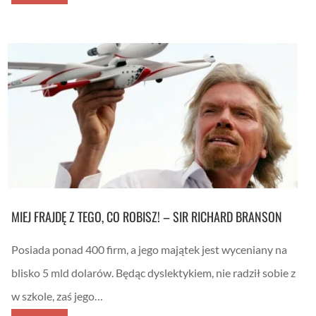
ą
t
o
i
ó
n
n
r
i
t
e
f
e
k
i
l
r
k
i
e
a
g
d
t
e
y
a
n
t
.
c
y
J
j
m
a
ą
a
k
?
j
n
–
ą
a
r
s
t
o
e
y
z
n
m
m
s
s
MIEJ FRAJDĘ Z TEGO, CO ROBISZ! – SIR RICHARD BRANSON
o
?
k
w
o
a
r
Posiada ponad 400 firm, a jego majątek jest wyceniany na
o
z
u
y
blisko 5 mld dolarów. Będąc dyslektykiem, nie radził sobie z
c
s
z
t
w szkole, zaś jego…
e
a
n
ć