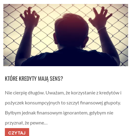
3
w
8
ł
:
a
D
s
o
n
r
o
a
ś
d
ć
c
2
a
0
f
1
i
9
n
–
a
k
n
o
s
s
KTÓRE KREDYTY MAJĄ SENS?
o
z
w
t
y
y
Nie cierpię długów. Uważam, że korzystanie z kredytów i
z
,
e
o
pożyczek konsumpcyjnych to szczyt finansowej głupoty.
s
p
z
ł
Byłbym jednak finansowym ignorantem, gdybym nie
t
a
u
t
przyznał, że pewne…
c
y
z
,
n
K
CZYTAJ
b