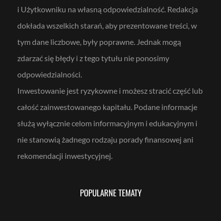
(
i
i Użytkowniku na własną odpowiedzialność. Redakcja
S
e
T
d
dokłada wszelkich starań, aby prezentowane treści, w
I
z
)
i
–
tym dane liczbowe, były poprawne. Jednak mogą
w
s
zdarzać się błędy i z tego tytułu nie ponosimy
t
ę
odpowiedzialności.
p
Inwestowanie jest ryzykowne i możesz stracić część lub
całość zainwestowanego kapitału. Podane informacje
służą wyłącznie celom informacyjnym i edukacyjnym i
nie stanowią żadnego rodzaju porady finansowej ani
rekomendacji inwestycyjnej.
POPULARNE TEMATY