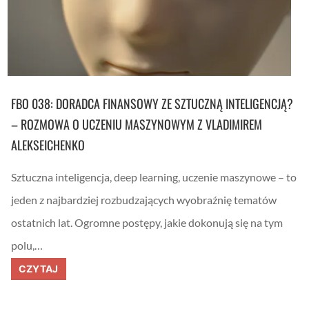
e
a
n
r
i
z
e
i
u
w
ż
y
y
g
t
r
k
a
FBO 038: DORADCA FINANSOWY ZE SZTUCZNĄ INTELIGENCJĄ?
o
j
w
n
– ROZMOWA O UCZENIU MASZYNOWYM Z VLADIMIREM
a
a
n
g
ALEKSEICHENKO
i
r
a
o
w
d
Sztuczna inteligencja, deep learning, uczenie maszynowe – to
i
ę
e
!
jeden z najbardziej rozbudzających wyobraźnię tematów
c
z
ostatnich lat. Ogromne postępy, jakie dokonują się na tym
y
s
polu,…
t
e
F
CZYTAJ
g
B
o
O
w
0
e