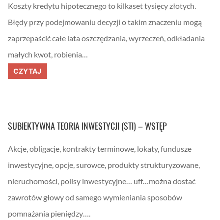
Koszty kredytu hipotecznego to kilkaset tysięcy złotych.
Błędy przy podejmowaniu decyzji o takim znaczeniu mogą
zaprzepaścić całe lata oszczędzania, wyrzeczeń, odkładania
małych kwot, robienia…
F
CZYTAJ
B
O
0
4
3
:
SUBIEKTYWNA TEORIA INWESTYCJI (STI) – WSTĘP
K
r
e
Akcje, obligacje, kontrakty terminowe, lokaty, fundusze
d
y
inwestycyjne, opcje, surowce, produkty strukturyzowane,
t
h
nieruchomości, polisy inwestycyjne… uff…można dostać
i
p
o
zawrotów głowy od samego wymieniania sposobów
t
e
pomnażania pieniędzy….
c