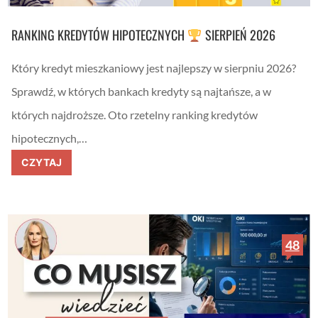
A
X
O
RANKING KREDYTÓW HIPOTECZNYCH
SIERPIEŃ 2026
B
a
n
Który kredyt mieszkaniowy jest najlepszy w sierpniu 2026?
k
—
Sprawdź, w których bankach kredyty są najtańsze, a w
i
n
których najdroższe. Oto rzetelny ranking kredytów
s
t
hipotecznych,…
r
u
R
CZYTAJ
k
a
c
n
j
k
a
i
k
n
r
g
o
k
48
k
r
p
e
o
d
k
y
r
t
o
ó
k