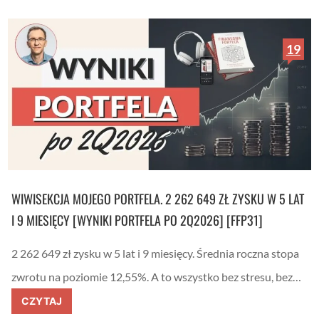
z
g
ł
a
b
c
e
j
19
z
e
p
i
o
n
d
d
a
e
t
k
k
s
u
o
B
w
e
a
l
n
k
e
i
i
WIWISEKCJA MOJEGO PORTFELA. 2 262 649 ZŁ ZYSKU W 5 LAT
.
n
S
f
I 9 MIESIĘCY [WYNIKI PORTFELA PO 2Q2026] [FFP31]
p
l
r
a
a
c
2 262 649 zł zysku w 5 lat i 9 miesięcy. Średnia roczna stopa
w
j
d
ą
zwrotu na poziomie 12,55%. A to wszystko bez stresu, bez…
z
–
a
k
W
CZYTAJ
m
a
i
n
l