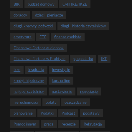
BIK
budżet domowy
Cykl IKE/IKZE
doradcy
dzieci i pieniądze
długi, kredyty, pożyczki
długi - historie czytelników
emerytura
ETF
finanse osobiste
Finansowa Forteca audiobook
Finansowa Forteca w Praktyce
gospodarka
IKE
ikze
inspiracja
inwestycje
kredyt hipoteczny
kurs online
najlepsi czytelnicy
nastawienie
negocjacje
nieruchomości
opłaty
oszczędzanie
planowanie
Podatki
Podcast
podstawy
Pomoc innym
praca
recenzje
Rekrutacja