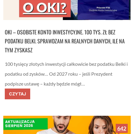
w
u
h
(
i
+
p
2
o
5
t
0
e
OKI – OSOBISTE KONTO INWESTYCYJNE. 100 TYS. ZŁ BEZ
E
c
U
z
PODATKU BELKI. SPRAWDZAM NA REALNYCH DANYCH, ILE NA
R
n
b
TYM ZYSKASZ
y
o
c
n
h
u
100 tysięcy złotych inwestycji całkowicie bez podatku Belki i
s
u
S
podatku od zysków… Od 2027 roku – jeśli Prezydent
)
I
E
podpisze ustawę – każdy będzie mógł…
R
P
O
CZYTAJ
I
K
E
I
Ń
–
2
O
0
s
2
o
6
b
642
i