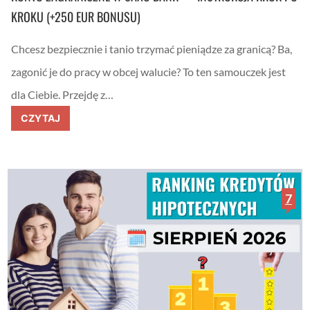
KROKU (+250 EUR BONUSU)
Chcesz bezpiecznie i tanio trzymać pieniądze za granicą? Ba,
zagonić je do pracy w obcej walucie? To ten samouczek jest
dla Ciebie. Przejdę z…
K
CZYTAJ
o
n
t
o
z
a
g
7
r
a
n
i
c
z
n
e
w
S