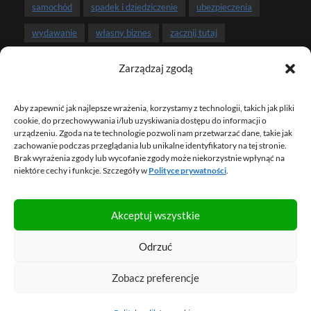
samochód
spadek i dziedziczenie
ubezpieczenia
wydawanie
własny biznes
zacznij tutaj
zarobki
związek i pieniądze
Zarządzaj zgodą
Aby zapewnić jak najlepsze wrażenia, korzystamy z technologii, takich jak pliki
NEWSLETTER
cookie, do przechowywania i/lub uzyskiwania dostępu do informacji o
urządzeniu. Zgoda na te technologie pozwoli nam przetwarzać dane, takie jak
zachowanie podczas przeglądania lub unikalne identyfikatory na tej stronie.
Brak wyrażenia zgody lub wycofanie zgody może niekorzystnie wpłynąć na
ZAPISZ SIĘ NA NEWSLETTER
niektóre cechy i funkcje. Szczegóły w
Polityce prywatności
.
Akceptuj wszystkie
© 2013 – 2026 FBO Marcin Iwuć. Wszelkie prawa
Odrzuć
zastrzeżone.
Mapa strony
.
Regulamin
.
Polityka prywatności
.
Zobacz preferencje
Zarządzaj ciasteczkami.