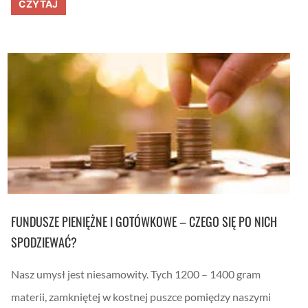
M
i
CZYTAJ
?
i
u
e
m
j
a
f
s
r
z
a
y
j
n
d
o
ę
w
z
y
t
m
e
z
g
V
o
l
,
a
c
d
o
i
r
m
o
i
FUNDUSZE PIENIĘŻNE I GOTÓWKOWE – CZEGO SIĘ PO NICH
b
r
i
e
SPODZIEWAĆ?
s
m
z
A
!
l
Nasz umysł jest niesamowity. Tych 1200 – 1400 gram
–
e
S
k
materii, zamkniętej w kostnej puszce pomiędzy naszymi
i
s