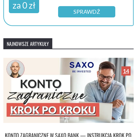
za 0 zł
SPRAWDŹ
NAJNOWSZE ARTYKUŁY
14
KONTO ZAGRANICZNE W SAXO BANK — INSTRUKCJA KROK PO