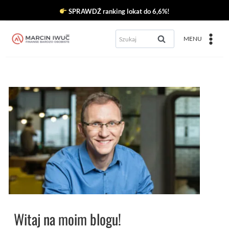
Przejdź
SPRAWDŹ ranking lokat do 6,6%!
do
Szukaj:
MENU
treści
Witaj na moim blogu!