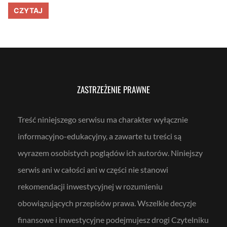
z
S
CZYTAJ
n
u
y
b
k
i
r
e
o
k
k
t
p
y
o
w
k
n
ZASTRZEŻENIE PRAWNE
r
a
o
T
k
e
u
o
Treść niniejszego serwisu ma charakter wyłącznie
–
r
p
i
informacyjno-edukacyjny, a zawarte tu treści są
y
a
t
I
wyrazem osobistych poglądów ich autorów. Niniejszy
a
n
n
w
serwis ani w całości ani w części nie stanowi
i
e
a
s
rekomendacji inwestycyjnej w rozumieniu
i
t
o
y
d
obowiązujących przepisów prawa. Wszelkie decyzje
c
p
j
o
finansowe i inwestycyjne podejmujesz drogi Czytelniku
i
w