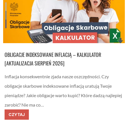
s
t
e
K
o
n
t
o
I
n
w
e
OBLIGACJE INDEKSOWANE INFLACJĄ – KALKULATOR
s
t
[AKTUALIZACJA SIERPIEŃ 2026]
y
c
y
Inflacja konsekwentnie zjada nasze oszczędności. Czy
j
n
obligacje skarbowe indeksowane inflacją uratują Twoje
e
.
pieniądze? Jakie obligacje warto kupić? Które dadzą najlepiej
1
0
zarobić? Nie ma co…
0
t
O
CZYTAJ
y
b
s
l
.
i