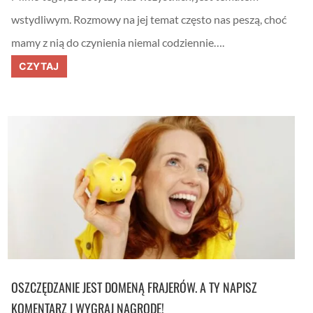
wstydliwym. Rozmowy na jej temat często nas peszą, choć
mamy z nią do czynienia niemal codziennie….
N
CZYTAJ
a
g
a
p
r
a
w
d
a
o
k
o
b
i
e
c
y
c
h
OSZCZĘDZANIE JEST DOMENĄ FRAJERÓW. A TY NAPISZ
f
i
KOMENTARZ I WYGRAJ NAGRODĘ!
n