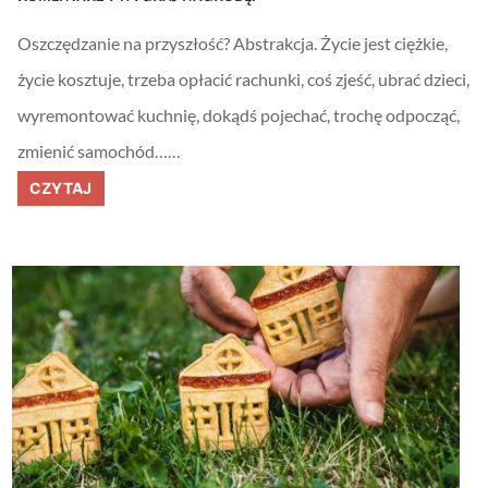
a
n
Oszczędzanie na przyszłość? Abstrakcja. Życie jest ciężkie,
s
a
życie kosztuje, trzeba opłacić rachunki, coś zjeść, ubrać dzieci,
c
h
wyremontować kuchnię, dokądś pojechać, trochę odpocząć,
zmienić samochód……
O
CZYTAJ
s
z
c
z
ę
d
z
a
n
i
e
j
e
s
t
d
o