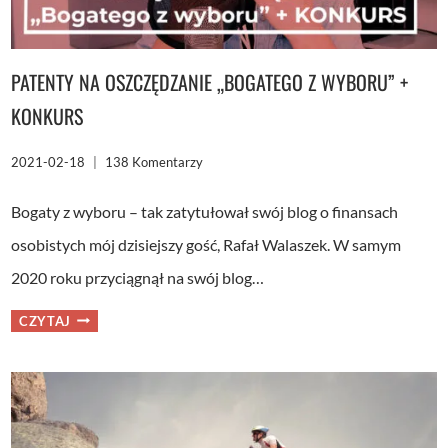
PATENTY NA OSZCZĘDZANIE „BOGATEGO Z WYBORU” +
KONKURS
2021-02-18
138 Komentarzy
Bogaty z wyboru – tak zatytułował swój blog o finansach
osobistych mój dzisiejszy gość, Rafał Walaszek. W samym
2020 roku przyciągnął na swój blog…
PATENTY
CZYTAJ
NA
OSZCZĘDZANIE
„BOGATEGO
Z
WYBORU”
+
KONKURS