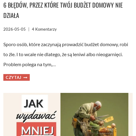
6 BŁĘDÓW, PRZEZ KTÓRE TWÓJ BUDŻET DOMOWY NIE
DZIAŁA
2026-05-05
4 Komentarzy
Sporo osób, które zaczynają prowadzić budżet domowy, robi
to źle. I to wcale nie dlatego, że są leniwi albo nieogarnięci.
Problem polega na tym,…
6
CZYTAJ
BŁĘDÓW,
PRZEZ
KTÓRE
TWÓJ
BUDŻET
DOMOWY
NIE
DZIAŁA