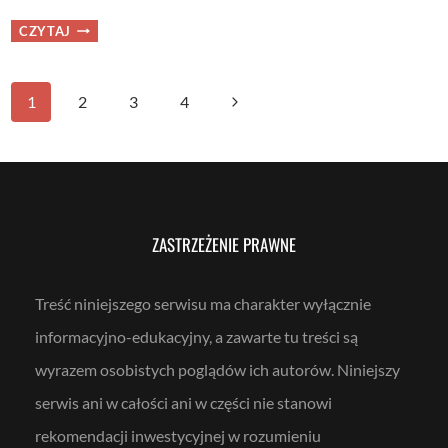
BEZ
CZYTAJ
BUDŻETU
ZBUDOWAŁ
SOLIDNĄ
PODUSZKĘ
I
Nawigacja
POMAGA
Następna
1
2
3
4
INNYM
–
WYWIAD
strona
strony
Z
CZYTELNIKIEM
FBO
ZASTRZEŻENIE PRAWNE
Treść niniejszego serwisu ma charakter wyłącznie
informacyjno-edukacyjny, a zawarte tu treści są
wyrazem osobistych poglądów ich autorów. Niniejszy
serwis ani w całości ani w części nie stanowi
rekomendacji inwestycyjnej w rozumieniu