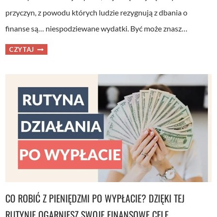
przyczyn, z powodu których ludzie rezygnują z dbania o
finanse są… niespodziewane wydatki. Być może znasz…
NIE
CZYTAJ
DAJ
SIĘ
ZASKOCZYĆ
NIEREGULARNYM
WYDATKOM!
PROSTY
SPOSÓB
+
2
PREZENTY
DLA
CIEBIE
CO ROBIĆ Z PIENIĘDZMI PO WYPŁACIE? DZIĘKI TEJ
RUTYNIE OGARNIESZ SWOJE FINANSOWE CELE