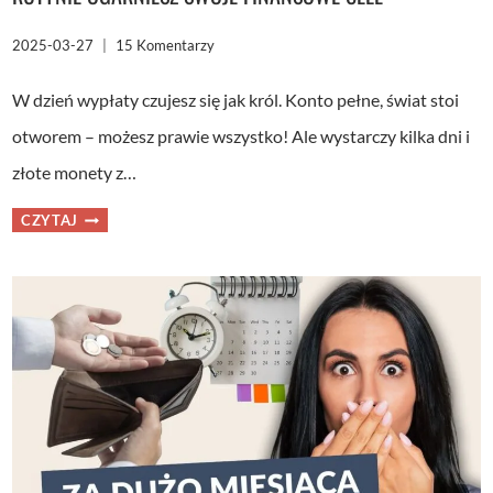
2025-03-27
15 Komentarzy
W dzień wypłaty czujesz się jak król. Konto pełne, świat stoi
otworem – możesz prawie wszystko! Ale wystarczy kilka dni i
złote monety z…
CO
CZYTAJ
ROBIĆ
Z
PIENIĘDZMI
PO
WYPŁACIE?
DZIĘKI
TEJ
RUTYNIE
OGARNIESZ
SWOJE
FINANSOWE
CELE