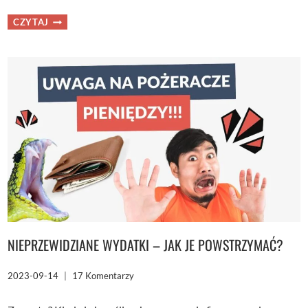
INFLACJA
CZYTAJ
STYLU
ŻYCIA
–
CICHY
ZŁODZIEJ
TWOICH
PIENIĘDZY
NIEPRZEWIDZIANE WYDATKI – JAK JE POWSTRZYMAĆ?
2023-09-14
17 Komentarzy