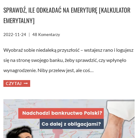
SPRAWDŹ, ILE ODKŁADAĆ NA EMERYTURĘ [KALKULATOR
EMERYTALNY]
2022-11-24
48 Komentarzy
Wyobraź sobie niedaleką przyszłość – wstajesz rano i logujesz
się na stronę swojego banku, żeby sprawdzić, czy wpłynęło
wynagrodzenie. Niby przelew jest, ale coś…
SPRAWDŹ,
CZYTAJ
ILE
ODKŁADAĆ
NA
EMERYTURĘ
[KALKULATOR
EMERYTALNY]