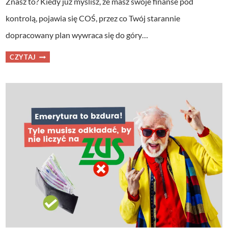
Znasz to? Kiedy już myślisz, że masz swoje finanse pod
kontrolą, pojawia się COŚ, przez co Twój starannie
dopracowany plan wywraca się do góry…
NIEPRZEWIDZIANE
CZYTAJ
WYDATKI
–
JAK
JE
POWSTRZYMAĆ?