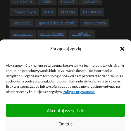
planowanie
Podatki
Podcast
podstawy
Pomoc innym
praca
recenzje
Rekrutacja
samochód
spadek i dziedziczenie
ubezpieczenia
wydawanie
własny biznes
zacznij tutaj
zarobki
związek i pieniądze
Zarządzaj zgodą
Aby zapewnić jak najlepsze wrażenia, korzystamy z technologii, takich jak pliki
NEWSLETTER
cookie, do przechowywania i/lub uzyskiwania dostępu do informacji o
urządzeniu. Zgoda na te technologie pozwoli nam przetwarzać dane, takie jak
zachowanie podczas przeglądania lub unikalne identyfikatory na tej stronie.
Brak wyrażenia zgody lub wycofanie zgody może niekorzystnie wpłynąć na
ZAPISZ SIĘ NA NEWSLETTER
niektóre cechy i funkcje. Szczegóły w
Polityce prywatności
.
Akceptuj wszystkie
© 2013 – 2026 FBO Marcin Iwuć. Wszelkie prawa
Odrzuć
zastrzeżone.
Mapa strony
.
Regulamin
.
Polityka prywatności
.