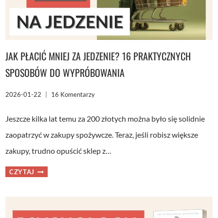
JAK PŁACIĆ MNIEJ ZA JEDZENIE? 16 PRAKTYCZNYCH
SPOSOBÓW DO WYPRÓBOWANIA
2026-01-22
16 Komentarzy
Jeszcze kilka lat temu za 200 złotych można było się solidnie
zaopatrzyć w zakupy spożywcze. Teraz, jeśli robisz większe
zakupy, trudno opuścić sklep z…
JAK
CZYTAJ
PŁACIĆ
MNIEJ
ZA
JEDZENIE?
16
PRAKTYCZNYCH
SPOSOBÓW
DO