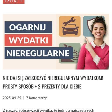
CZYTAJ
NAJWAŻNIEJSZYCH
ZASAD
Z
PSYCHOLOGII
PIENIĘDZY
MORGANA
HOUSELA
NIE DAJ SIĘ ZASKOCZYĆ NIEREGULARNYM WYDATKOM!
PROSTY SPOSÓB + 2 PREZENTY DLA CIEBIE
2025-04-29
7 Komentarzy
Z naszych obserwacji wynika, że jedną z najczęstszych