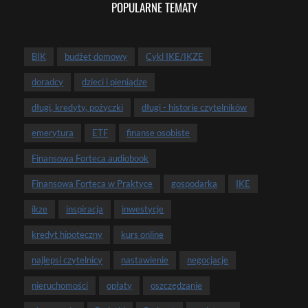
POPULARNE TEMATY
BIK
budżet domowy
Cykl IKE/IKZE
doradcy
dzieci i pieniądze
długi, kredyty, pożyczki
długi - historie czytelników
emerytura
ETF
finanse osobiste
Finansowa Forteca audiobook
Finansowa Forteca w Praktyce
gospodarka
IKE
ikze
inspiracja
inwestycje
kredyt hipoteczny
kurs online
najlepsi czytelnicy
nastawienie
negocjacje
nieruchomości
opłaty
oszczędzanie