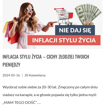
CIĄGLE
PRZECIEKAJĄ
CI
PRZEZ
PALCE?
SPRAWDŹ
BUDŻET
DOMOWY
NA
NOWO.
INFLACJA STYLU ŻYCIA – CICHY ZŁODZIEJ TWOICH
PIENIĘDZY
2024-05-16
20 Komentarzy
Wyobraź sobie siebie za 20-30 lat. Zmęczony po całym dniu
siadasz na kanapie, a w głowie pojawia się tylko jedna myśl:
„MAM TEGO DOŚĆ”….