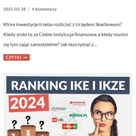
2025-03-18
4 Komentarzy
Które inwestycje trzeba rozliczyć z Urzędem Skarbowym?
Kiedy zrobi to za Ciebie instytucja finansowa, a kiedy musisz
się tym zająć samodzielnie? Jak skorzystać z…
KTÓRE
CZYTAJ
INWESTYCJE
MUSISZ
ROZLICZYĆ
PODATKOWO?
PODSTAWY
+
ULGA
IKZE.