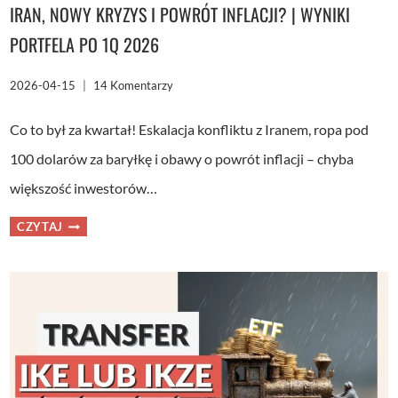
IRAN, NOWY KRYZYS I POWRÓT INFLACJI? | WYNIKI
PORTFELA PO 1Q 2026
2026-04-15
14 Komentarzy
Co to był za kwartał! Eskalacja konfliktu z Iranem, ropa pod
100 dolarów za baryłkę i obawy o powrót inflacji – chyba
większość inwestorów…
IRAN,
CZYTAJ
NOWY
KRYZYS
I
POWRÓT
INFLACJI?
|
WYNIKI
PORTFELA
PO
1Q
2026