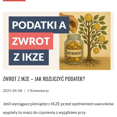
W
5
LAT,
ZERO
STRESU
–
MÓJ
PORTFEL
INWESTYCYJNY
POD
LUPĄ
[WYNIKI
PORTFELA
PO
3Q2025]
[FFP28]
ZWROT Z IKZE – JAK ROZLICZYĆ PODATEK?
2025-04-08
5 Komentarzy
Jeśli wyciągasz pieniądze z IKZE przed spełnieniem warunków
wypłaty to masz do czynienia z wyjątkiem przy