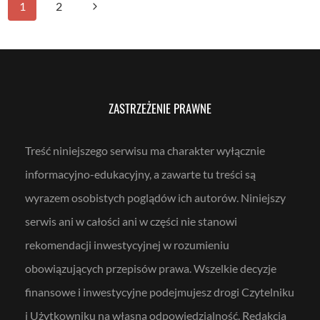
Nawigacja
Następna
1
2
strona
strony
ZASTRZEŻENIE PRAWNE
Treść niniejszego serwisu ma charakter wyłącznie
informacyjno-edukacyjny, a zawarte tu treści są
wyrazem osobistych poglądów ich autorów. Niniejszy
serwis ani w całości ani w części nie stanowi
rekomendacji inwestycyjnej w rozumieniu
obowiązujących przepisów prawa. Wszelkie decyzje
finansowe i inwestycyjne podejmujesz drogi Czytelniku
i Użytkowniku na własną odpowiedzialność. Redakcja