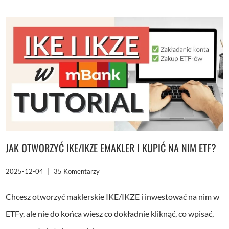
OIPE
CZYLI
EUROPEJSKA
EMERYTURA.
SPRAWDŹ
OPŁACALNOŚĆ,
NIM
ZDECYDUJESZ
[KALKULATOR]
JAK OTWORZYĆ IKE/IKZE EMAKLER I KUPIĆ NA NIM ETF?
2025-12-04
35 Komentarzy
Chcesz otworzyć maklerskie IKE/IKZE i inwestować na nim w
ETFy, ale nie do końca wiesz co dokładnie kliknąć, co wpisać,