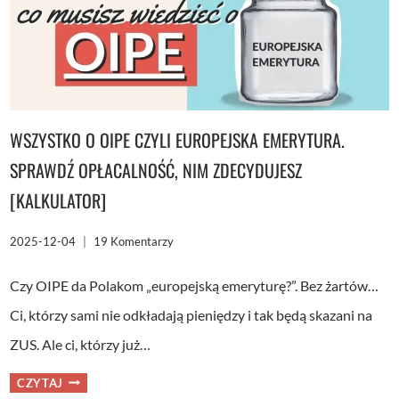
WSZYSTKO O OIPE CZYLI EUROPEJSKA EMERYTURA.
SPRAWDŹ OPŁACALNOŚĆ, NIM ZDECYDUJESZ
[KALKULATOR]
2025-12-04
19 Komentarzy
Czy OIPE da Polakom „europejską emeryturę?”. Bez żartów…
Ci, którzy sami nie odkładają pieniędzy i tak będą skazani na
ZUS. Ale ci, którzy już…
WSZYSTKO
CZYTAJ
O