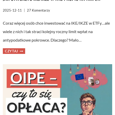
2025-12-11
27 Komentarzy
Coraz więcej osób chce inwestować na IKE/IKZE w ETFy…ale
wiele z nich i tak straci kolejny roczny limit wpłat na
antypodatkowe pokrowce. Dlaczego? Mało…
JAK
CZYTAJ
OTWORZYĆ
IKE/IKZE
W
XTB
I
KUPIĆ
NA
NIM
ETF