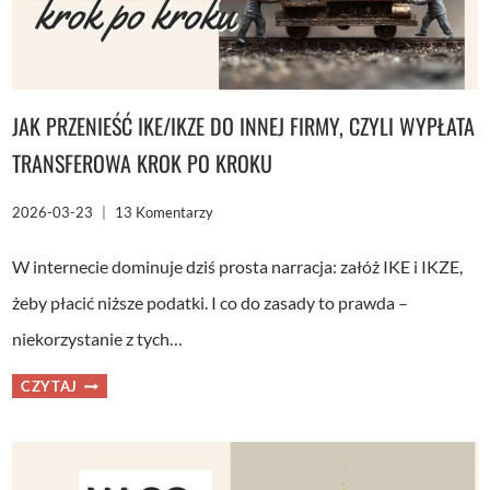
JAK PRZENIEŚĆ IKE/IKZE DO INNEJ FIRMY, CZYLI WYPŁATA
TRANSFEROWA KROK PO KROKU
2026-03-23
13 Komentarzy
W internecie dominuje dziś prosta narracja: załóż IKE i IKZE,
żeby płacić niższe podatki. I co do zasady to prawda –
niekorzystanie z tych…
JAK
CZYTAJ
PRZENIEŚĆ
IKE/IKZE
DO
INNEJ
FIRMY,
CZYLI
WYPŁATA
TRANSFEROWA