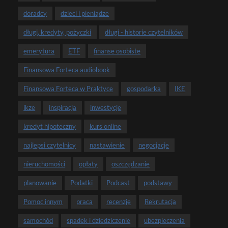
doradcy
dzieci i pieniądze
długi, kredyty, pożyczki
długi - historie czytelników
emerytura
ETF
finanse osobiste
Finansowa Forteca audiobook
Finansowa Forteca w Praktyce
gospodarka
IKE
ikze
inspiracja
inwestycje
kredyt hipoteczny
kurs online
najlepsi czytelnicy
nastawienie
negocjacje
nieruchomości
opłaty
oszczędzanie
planowanie
Podatki
Podcast
podstawy
Pomoc innym
praca
recenzje
Rekrutacja
samochód
spadek i dziedziczenie
ubezpieczenia