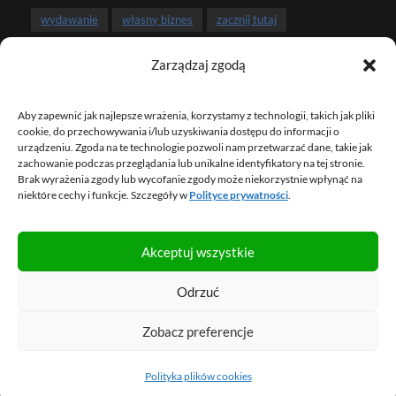
wydawanie
własny biznes
zacznij tutaj
zarobki
związek i pieniądze
Zarządzaj zgodą
Aby zapewnić jak najlepsze wrażenia, korzystamy z technologii, takich jak pliki
NEWSLETTER
cookie, do przechowywania i/lub uzyskiwania dostępu do informacji o
urządzeniu. Zgoda na te technologie pozwoli nam przetwarzać dane, takie jak
zachowanie podczas przeglądania lub unikalne identyfikatory na tej stronie.
Brak wyrażenia zgody lub wycofanie zgody może niekorzystnie wpłynąć na
ZAPISZ SIĘ NA NEWSLETTER
niektóre cechy i funkcje. Szczegóły w
Polityce prywatności
.
Akceptuj wszystkie
© 2013 – 2026 FBO Marcin Iwuć. Wszelkie prawa
Odrzuć
zastrzeżone.
Mapa strony
.
Regulamin
.
Polityka prywatności
.
Zobacz preferencje
Zarządzaj ciasteczkami.
Polityka plików cookies