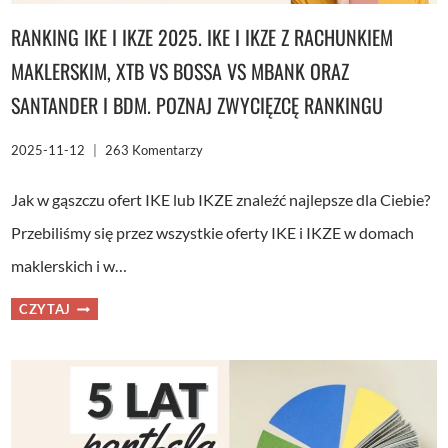
RANKING IKE I IKZE 2025. IKE I IKZE Z RACHUNKIEM
MAKLERSKIM, XTB VS BOSSA VS MBANK ORAZ
SANTANDER I BDM. POZNAJ ZWYCIĘZCĘ RANKINGU
2025-11-12
263 Komentarzy
Jak w gąszczu ofert IKE lub IKZE znaleźć najlepsze dla Ciebie?
Przebiliśmy się przez wszystkie oferty IKE i IKZE w domach
maklerskich i w…
RANKING
CZYTAJ
IKE
I
IKZE
2025.
IKE
I
IKZE
Z
RACHUNKIEM
MAKLERSKIM,
XTB