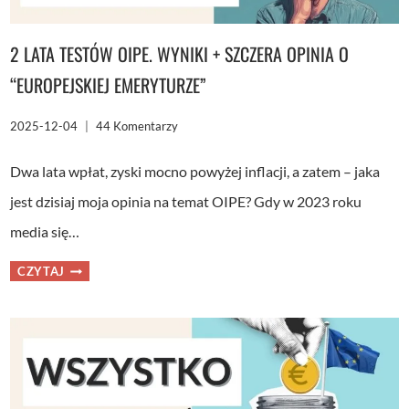
2 LATA TESTÓW OIPE. WYNIKI + SZCZERA OPINIA O
“EUROPEJSKIEJ EMERYTURZE”
2025-12-04
44 Komentarzy
Dwa lata wpłat, zyski mocno powyżej inflacji, a zatem – jaka
jest dzisiaj moja opinia na temat OIPE? Gdy w 2023 roku
media się…
2
CZYTAJ
LATA
TESTÓW
OIPE.
WYNIKI
+
SZCZERA
OPINIA
O
“EUROPEJSKIEJ
EMERYTURZE”