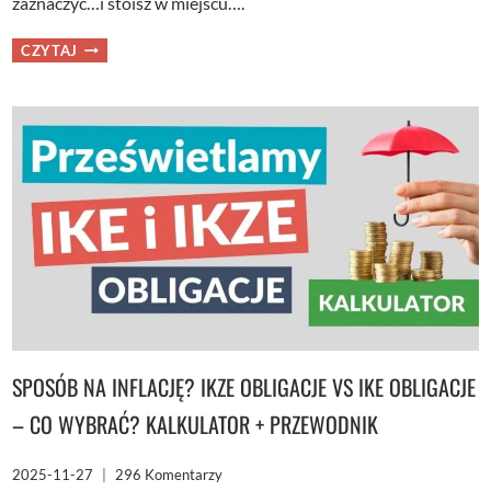
zaznaczyć…i stoisz w miejscu….
JAK
CZYTAJ
OTWORZYĆ
IKE/IKZE
EMAKLER
I
KUPIĆ
NA
NIM
ETF?
SPOSÓB NA INFLACJĘ? IKZE OBLIGACJE VS IKE OBLIGACJE
– CO WYBRAĆ? KALKULATOR + PRZEWODNIK
2025-11-27
296 Komentarzy