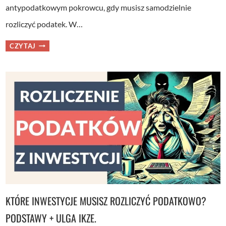
antypodatkowym pokrowcu, gdy musisz samodzielnie
rozliczyć podatek. W…
ZWROT
CZYTAJ
Z
IKZE
–
JAK
ROZLICZYĆ
PODATEK?
KTÓRE INWESTYCJE MUSISZ ROZLICZYĆ PODATKOWO?
PODSTAWY + ULGA IKZE.