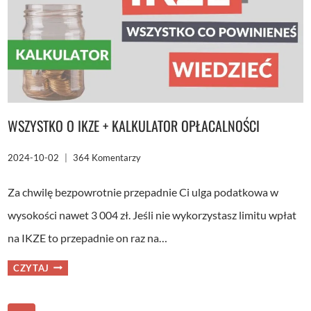
XTB
VS
BOSSA
VS
MBANK.
POZNAJ
ZWYCIĘZCĘ
RANKINGU
WSZYSTKO O IKZE + KALKULATOR OPŁACALNOŚCI
2024-10-02
364 Komentarzy
Za chwilę bezpowrotnie przepadnie Ci ulga podatkowa w
wysokości nawet 3 004 zł. Jeśli nie wykorzystasz limitu wpłat
na IKZE to przepadnie on raz na…
WSZYSTKO
CZYTAJ
O
IKZE
+
KALKULATOR
OPŁACALNOŚCI