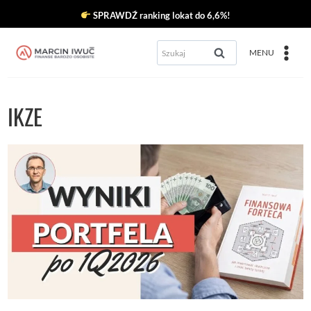
Przejdź
SPRAWDŹ ranking lokat do 6,6%!
do
Szukaj:
MENU
treści
IKZE