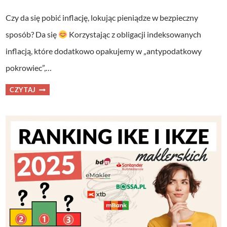
Czy da się pobić inflację, lokując pieniądze w bezpieczny
sposób? Da się
Korzystając z obligacji indeksowanych
inflacją, które dodatkowo opakujemy w „antypodatkowy
pokrowiec”,…
SPOSÓB
CZYTAJ
NA
INFLACJĘ?
IKZE
OBLIGACJE
VS
IKE
OBLIGACJE
–
CO
WYBRAĆ?
KALKULATOR
+
PRZEWODNIK