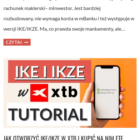
rachunek maklerski– mInwestor. Jest bardziej
rozbudowany, nie wymaga konta w mBanku i też występuje w
wersji IKE/IKZE. Ma, co prawda swoje mankamenty, ale…
INSTRUKCJA
CZYTAJ
OBSŁUGI
RACHUNKU MINWESTOR W
MBANKU
JAK OTWORZYĆ IKE/IKZE W XTB I KUPIĆ NA NIM ETF