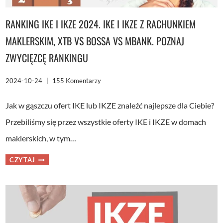
RANKING IKE I IKZE 2024. IKE I IKZE Z RACHUNKIEM
MAKLERSKIM, XTB VS BOSSA VS MBANK. POZNAJ
ZWYCIĘZCĘ RANKINGU
2024-10-24
155 Komentarzy
Jak w gąszczu ofert IKE lub IKZE znaleźć najlepsze dla Ciebie?
Przebiliśmy się przez wszystkie oferty IKE i IKZE w domach
maklerskich, w tym…
RANKING
CZYTAJ
IKE
I
IKZE
2024.
IKE
I
IKZE
Z
RACHUNKIEM
MAKLERSKIM,