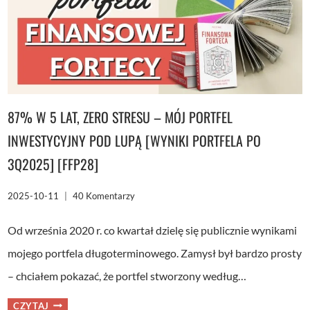
VS
BOSSA
VS
MBANK
ORAZ
SANTANDER
I
BDM.
POZNAJ
ZWYCIĘZCĘ
RANKINGU
87% W 5 LAT, ZERO STRESU – MÓJ PORTFEL
INWESTYCYJNY POD LUPĄ [WYNIKI PORTFELA PO
3Q2025] [FFP28]
2025-10-11
40 Komentarzy
Od września 2020 r. co kwartał dzielę się publicznie wynikami
mojego portfela długoterminowego. Zamysł był bardzo prosty
– chciałem pokazać, że portfel stworzony według…
87%
CZYTAJ