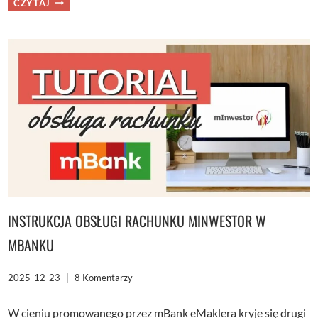
CZYTAJ
NA
PLUSIE
I
4,3
MLN
ZŁ
W
PORTFELU.
WYNIKI
+
PLANY
NA
2026
[FFP29]
INSTRUKCJA OBSŁUGI RACHUNKU MINWESTOR W
MBANKU
2025-12-23
8 Komentarzy
W cieniu promowanego przez mBank eMaklera kryje się drugi