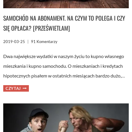
SAMOCHÓD NA ABONAMENT. NA CZYM TO POLEGA I CZY
SIĘ OPŁACA? [PRZEŚWIETLAM]
2019-03-25
91 Komentarzy
Dwa największe wydatki w naszym życiu to kupno własnego
mieszkania i kupno samochodu. O mieszkaniach i kredytach
hipotecznych pisałem w ostatnich miesiącach bardzo dużo,…
SAMOCHÓD
CZYTAJ
NA
ABONAMENT.
NA
CZYM
TO
POLEGA
I
CZY
SIĘ
OPŁACA?
[PRZEŚWIETLAM]