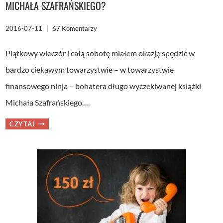
MICHAŁA SZAFRAŃSKIEGO?
2016-07-11
67 Komentarzy
Piątkowy wieczór i całą sobotę miałem okazję spędzić w
bardzo ciekawym towarzystwie – w towarzystwie
finansowego ninja – bohatera długo wyczekiwanej książki
Michała Szafrańskiego….
FINANSOWY
CZYTAJ
NINJA
–
CZY
WARTO
PRZECZYTAĆ
KSIĄŻKĘ
MICHAŁA
SZAFRAŃSKIEGO?