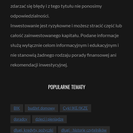
zdarzać się błędy i z tego tytułu nie ponosimy
odpowiedzialności.
Inwestowanie jest ryzykowne i możesz stracić część lub
całość zainwestowanego kapitału. Podane informacje
służą wyłącznie celom informacyjnym i edukacyjnym i
nie stanowią żadnego rodzaju porady finansowej ani
rekomendacji inwestycyjnej.
POPULARNE TEMATY
BIK
budżet domowy
Cykl IKE/IKZE
doradcy
dzieci i pieniądze
długi, kredyty, pożyczki
długi - historie czytelników