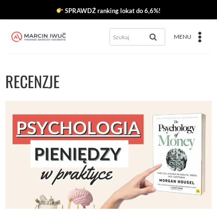
Przejdź
SPRAWDŹ ranking lokat do 6,6%!
do
Szukaj:
MENU
treści
RECENZJE