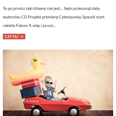
To po prostu taki dziwny rok jest… Sejm przesunął datę
wyborów, CD Projekt premierę Cyberpunka, SpaceX start
rakiety Falcon 9, więc i ja coś…
O
CZYTAJ
CZYM
DOKŁADNIE
PRZECZYTASZ
W
FINANSOWEJ
FORTECY?
NOWA
DATA
PRZEDSPRZEDAŻY