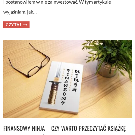
i postanowiłem w nie zainwestować. W tym artykule
wyjaśniam, jak…
RODZINNE
CZYTAJ
OBLIGACJE
SKARBOWE
–
CZY
TO
SIĘ
OPŁACA?
FINANSOWY NINJA – CZY WARTO PRZECZYTAĆ KSIĄŻKĘ