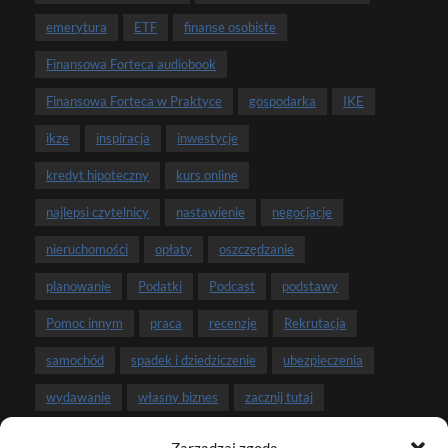
emerytura
ETF
finanse osobiste
Finansowa Forteca audiobook
Finansowa Forteca w Praktyce
gospodarka
IKE
ikze
inspiracja
inwestycje
kredyt hipoteczny
kurs online
najlepsi czytelnicy
nastawienie
negocjacje
nieruchomości
opłaty
oszczędzanie
planowanie
Podatki
Podcast
podstawy
Pomoc innym
praca
recenzje
Rekrutacja
samochód
spadek i dziedziczenie
ubezpieczenia
wydawanie
własny biznes
zacznij tutaj
zarobki
związek i pieniądze