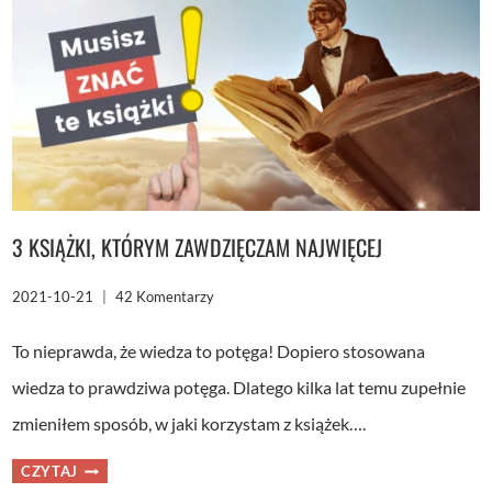
KTÓRE
WYBRAĆ
W
2022
R.
3 KSIĄŻKI, KTÓRYM ZAWDZIĘCZAM NAJWIĘCEJ
2021-10-21
42 Komentarzy
To nieprawda, że wiedza to potęga! Dopiero stosowana
wiedza to prawdziwa potęga. Dlatego kilka lat temu zupełnie
zmieniłem sposób, w jaki korzystam z książek….
3
CZYTAJ
KSIĄŻKI,