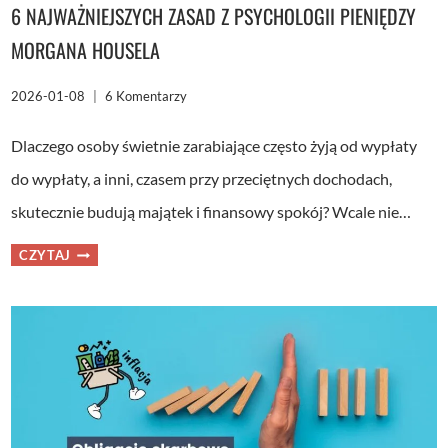
6 NAJWAŻNIEJSZYCH ZASAD Z PSYCHOLOGII PIENIĘDZY
MORGANA HOUSELA
2026-01-08
6 Komentarzy
Dlaczego osoby świetnie zarabiające często żyją od wypłaty
do wypłaty, a inni, czasem przy przeciętnych dochodach,
skutecznie budują majątek i finansowy spokój? Wcale nie…
6
CZYTAJ
NAJWAŻNIEJSZYCH
ZASAD
Z
PSYCHOLOGII
PIENIĘDZY
MORGANA
HOUSELA