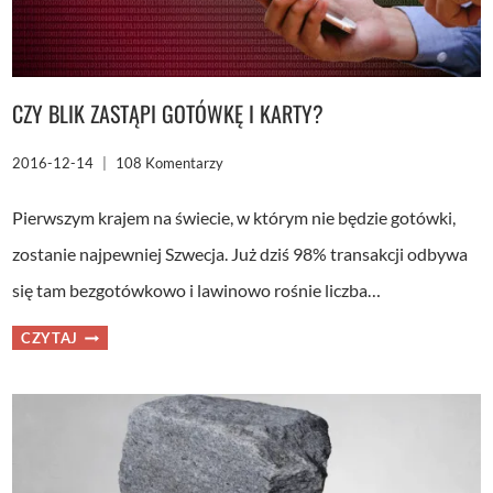
CZY BLIK ZASTĄPI GOTÓWKĘ I KARTY?
2016-12-14
108 Komentarzy
Pierwszym krajem na świecie, w którym nie będzie gotówki,
zostanie najpewniej Szwecja. Już dziś 98% transakcji odbywa
się tam bezgotówkowo i lawinowo rośnie liczba…
CZY
CZYTAJ
BLIK
ZASTĄPI
GOTÓWKĘ
I
KARTY?