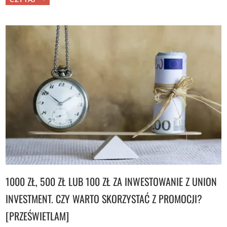
069:
RANKING
LOKAT
BANKOWYCH
I
KONT
OSZCZĘDNOŚCIOWYCH
WYSTARTOWAŁ.
ZOBACZ,
KTÓRE
BANKI
MAJĄ
OBECNIE
NAJLEPSZE
OFERTY!
1000 ZŁ, 500 ZŁ LUB 100 ZŁ ZA INWESTOWANIE Z UNION
INVESTMENT. CZY WARTO SKORZYSTAĆ Z PROMOCJI?
[PRZEŚWIETLAM]