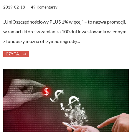
2019-02-18
49 Komentarzy
„UniOszczędnościowy PLUS 1% więcej” – to nazwa promocji,
w ramach której w zamian za 100 dni inwestowania w jednym
z funduszy można otrzymać nagrodę…
1000
CZYTAJ
ZŁ,
500
ZŁ
LUB
100
ZŁ
ZA
INWESTOWANIE
Z
UNION
INVESTMENT.
CZY
WARTO
SKORZYSTAĆ
Z
PROMOCJI?
[PRZEŚWIETLAM]