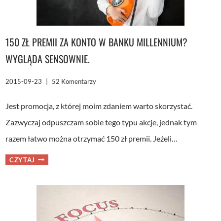
150 ZŁ PREMII ZA KONTO W BANKU MILLENNIUM?
WYGLĄDA SENSOWNIE.
2015-09-23
52 Komentarzy
Jest promocja, z której moim zdaniem warto skorzystać.
Zazwyczaj odpuszczam sobie tego typu akcje, jednak tym
razem łatwo można otrzymać 150 zł premii. Jeżeli…
150
CZYTAJ
ZŁ
PREMII
ZA
KONTO
W
BANKU
MILLENNIUM?
WYGLĄDA
SENSOWNIE.