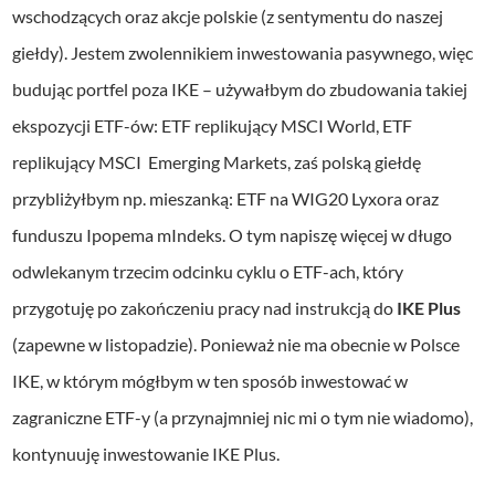
wschodzących oraz akcje polskie (z sentymentu do naszej
giełdy). Jestem zwolennikiem inwestowania pasywnego, więc
budując portfel poza IKE – używałbym do zbudowania takiej
ekspozycji ETF-ów: ETF replikujący MSCI World, ETF
replikujący MSCI Emerging Markets, zaś polską giełdę
przybliżyłbym np. mieszanką: ETF na WIG20 Lyxora oraz
funduszu Ipopema mIndeks. O tym napiszę więcej w długo
odwlekanym trzecim odcinku cyklu o ETF-ach, który
przygotuję po zakończeniu pracy nad instrukcją do
IKE Plus
(zapewne w listopadzie). Ponieważ nie ma obecnie w Polsce
IKE, w którym mógłbym w ten sposób inwestować w
zagraniczne ETF-y (a przynajmniej nic mi o tym nie wiadomo),
kontynuuję inwestowanie IKE Plus.