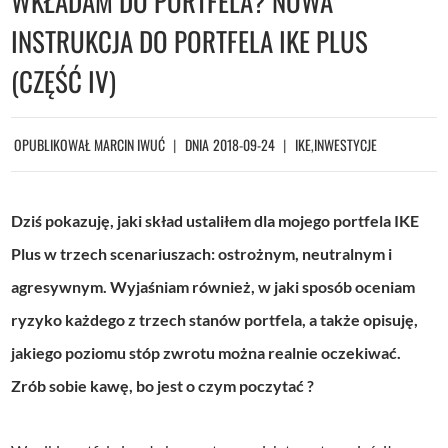
WKŁADAM DO PORTFELA? NOWA
INSTRUKCJA DO PORTFELA IKE PLUS
(CZĘŚĆ IV)
OPUBLIKOWAŁ
MARCIN IWUĆ
DNIA
2018-09-24
IKE
,
INWESTYCJE
Dziś pokazuję, jaki skład ustaliłem dla mojego portfela IKE
Plus w trzech scenariuszach: ostrożnym, neutralnym i
agresywnym. Wyjaśniam również, w jaki sposób oceniam
ryzyko każdego z trzech stanów portfela, a także opisuję,
jakiego poziomu stóp zwrotu można realnie oczekiwać.
Zrób sobie kawę, bo jest o czym poczytać ?