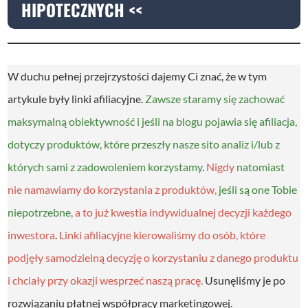
HIPOTECZNYCH <<
W duchu pełnej przejrzystości dajemy Ci znać, że w tym
artykule były linki afiliacyjne.
Zawsze staramy się zachować
maksymalną obiektywność i jeśli na blogu pojawia się afiliacja,
dotyczy produktów, które przeszły nasze sito analiz i/lub z
których sami z zadowoleniem korzystamy
.
Nigdy
natomiast
nie namawiamy do korzystania z produktów,
jeśli są one Tobie
niepotrzebne
, a to już kwestia indywidualnej decyzji każdego
inwestora
.
Linki afiliacyjne kierowaliśmy do osób, które
podjęły samodzielną decyzję o korzystaniu z danego produktu
i chciały przy okazji wesprzeć naszą pracę.
Usunęliśmy je po
rozwiązaniu płatnej współpracy marketingowej.