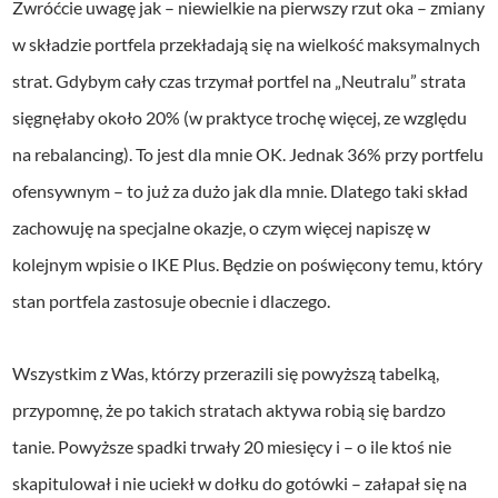
Zwróćcie uwagę jak – niewielkie na pierwszy rzut oka – zmiany
w składzie portfela przekładają się na wielkość maksymalnych
strat. Gdybym cały czas trzymał portfel na „Neutralu” strata
sięgnęłaby około 20% (w praktyce trochę więcej, ze względu
na rebalancing). To jest dla mnie OK. Jednak 36% przy portfelu
ofensywnym – to już za dużo jak dla mnie. Dlatego taki skład
zachowuję na specjalne okazje, o czym więcej napiszę w
kolejnym wpisie o IKE Plus. Będzie on poświęcony temu, który
stan portfela zastosuje obecnie i dlaczego.
Wszystkim z Was, którzy przerazili się powyższą tabelką,
przypomnę, że po takich stratach aktywa robią się bardzo
tanie. Powyższe spadki trwały 20 miesięcy i – o ile ktoś nie
skapitulował i nie uciekł w dołku do gotówki – załapał się na