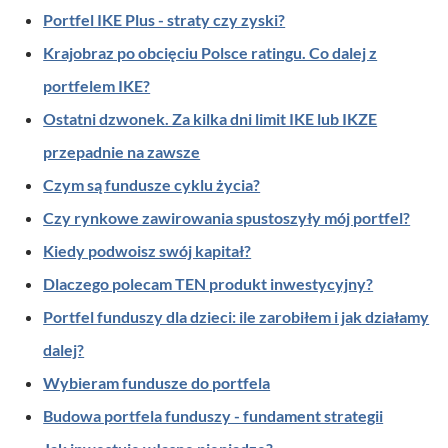
Portfel IKE Plus - straty czy zyski?
Krajobraz po obcięciu Polsce ratingu. Co dalej z
portfelem IKE?
Ostatni dzwonek. Za kilka dni limit IKE lub IKZE
przepadnie na zawsze
Czym są fundusze cyklu życia?
Czy rynkowe zawirowania spustoszyły mój portfel?
Kiedy podwoisz swój kapitał?
Dlaczego polecam TEN produkt inwestycyjny?
Portfel funduszy dla dzieci: ile zarobiłem i jak działamy
dalej?
Wybieram fundusze do portfela
Budowa portfela funduszy - fundament strategii