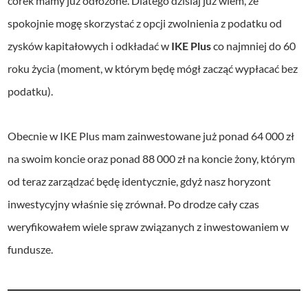
córek mamy już odłożone. Dlatego dzisiaj już wiem, że
spokojnie mogę skorzystać z opcji zwolnienia z podatku od
zysków kapitałowych i odkładać w
IKE Plus
co najmniej do 60
roku życia (moment, w którym będę mógł zacząć wypłacać bez
podatku).
Obecnie w IKE Plus mam zainwestowane już ponad 64 000 zł
na swoim koncie oraz ponad 88 000 zł na koncie żony, którym
od teraz zarządzać będę identycznie, gdyż nasz horyzont
inwestycyjny właśnie się zrównał. Po drodze cały czas
weryfikowałem wiele spraw związanych z inwestowaniem w
fundusze.