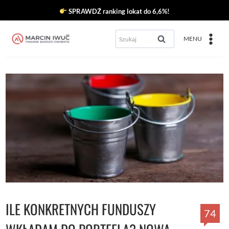
Przejdź
SPRAWDŹ ranking lokat do 6,6%!
do
Szukaj:
MENU
treści
ILE KONKRETNYCH FUNDUSZY
74