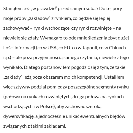
Stanąłem też „w prawdzie” przed samym sobą ? Do tej pory
moje próby „zakładów” z rynkiem, co będzie się lepiej
zachowywać – rynki wschodzące, czy rynki rozwinięte – na
niewiele się zdały. Wymagało to ode mnie śledzenia zbyt dużej
ilości informacji (co w USA, co EU, co w Japonii, co w Chinach
itp.) – ale poza przyjemnością samego czytania, niewiele z tego
wynikało. Dlatego postanowiłem pogodzić się z tym, że takie
„zakłady” leżą poza obszarem moich kompetencji. Ustaliłem
więc sztywny podział pomiędzy poszczególne segmenty rynku
(połowa na rynkach rozwiniętych, druga połowa na rynkach
wschodzących i w Polsce), aby zachować szeroką
dywersyfikację, a jednocześnie unikać ewentualnych błędów
związanych z takimi zakładami.