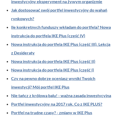
inwestycyjny eksperyment na żywym organizmie
Jak dostosować swój portfel inwestycyjny do wahań
rynkowych?
Ile konkretnych funduszy wkładam do portfela? Nowa
instrukcja do portfela IKE Plus (część IV)
Nowa instrukcja do portfela IKE Plus (część III). Lekcja
z Desideraty
Nowa instrukcja do portfela IKE Plus (część II)
Nowa instrukcja do portfela IKE Plus (część I)
Czy na pewno dobrze oceniasz wyniki Twoich
inwestycji? Mój portfel IKE Plus
Nie tańcz z królową balu! - ważna zasada inwestycyjna
Portfel inwestycyjny na 2017 rok. Co z IKE PLUS?
Portfel na trudne czasy? - zmiany w IKE Plus