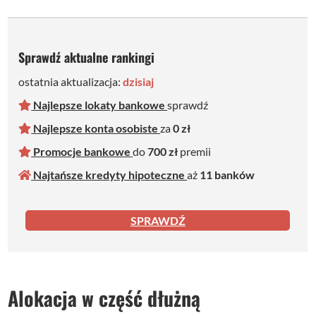
Sprawdź aktualne rankingi
ostatnia aktualizacja:
dzisiaj
Najlepsze lokaty bankowe
sprawdź
Najlepsze konta osobiste
za
0 zł
Promocje bankowe
do
700 zł
premii
Najtańsze kredyty hipoteczne
aż
11 bankó
w
SPRAWDŹ
Alokacja w część dłużną