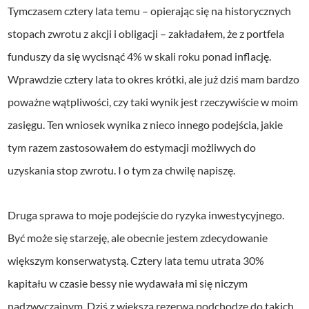
Tymczasem cztery lata temu – opierając się na historycznych
stopach zwrotu z akcji i obligacji – zakładałem, że z portfela
funduszy da się wycisnąć 4% w skali roku ponad inflację.
Wprawdzie cztery lata to okres krótki, ale już dziś mam bardzo
poważne wątpliwości, czy taki wynik jest rzeczywiście w moim
zasięgu. Ten wniosek wynika z nieco innego podejścia, jakie
tym razem zastosowałem do estymacji możliwych do
uzyskania stop zwrotu. I o tym za chwilę napiszę.
Druga sprawa to moje podejście do ryzyka inwestycyjnego.
Być może się starzeję, ale obecnie jestem zdecydowanie
większym konserwatystą. Cztery lata temu utrata 30%
kapitału w czasie bessy nie wydawała mi się niczym
nadzwyczajnym. Dziś z większą rezerwą podchodzę do takich