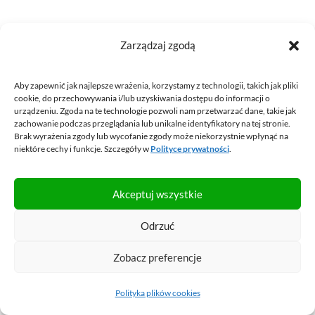
A ile da się na tym zarobić?
Zarządzaj zgodą
I to jest oczywiście niezmiernie trudne pytanie, bowiem
Aby zapewnić jak najlepsze wrażenia, korzystamy z technologii, takich jak pliki
cookie, do przechowywania i/lub uzyskiwania dostępu do informacji o
wymaga przewidywania przyszłości, co nie jest możliwe.
urządzeniu. Zgoda na te technologie pozwoli nam przetwarzać dane, takie jak
zachowanie podczas przeglądania lub unikalne identyfikatory na tej stronie.
Pewne wskazówki tkwią wprawdzie w przeszłości (średnie
Brak wyrażenia zgody lub wycofanie zgody może niekorzystnie wpłynąć na
niektóre cechy i funkcje. Szczegóły w
Polityce prywatności
.
historyczne stopy zwrotu). Jednak po blisko 10 latach hossy
takie założenia byłyby zbyt optymistyczne.
Akceptuj wszystkie
Dlatego podszedłem do tematu nieco inaczej.
Odrzuć
Zobacz preferencje
Po pierwsze: zajrzałem do założeń, które przygotowują
największe firmy inwestycyjne na świecie, dysponujące
Polityka plików cookies