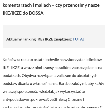
i
komentarzach i mailach – czy przenosimy nasze
ę
IKE/IKZE do BOSSA.
k
o
w
Aktualny ranking IKE i IKZE znajdziesz
TUTAJ
y
c
h
Końcówka roku to ostatnie chwile na wykorzystanie limitów
IKE i IKZE, a wraz z nimi szansy na solidne zaoszczędzenie na
podatkach. Obydwa rozwiązania zaliczam do absolutnych
podstaw dbania o własne finanse. Bardzo zależy mi, aby każdy
w naszej społeczności wiedział, jak wykorzystać te
antypodatkowe „pokrowce”. Jeśli nie są CI znane i
zastanawiasz się czy założyć je teraz to te artykuły pomogą Ci