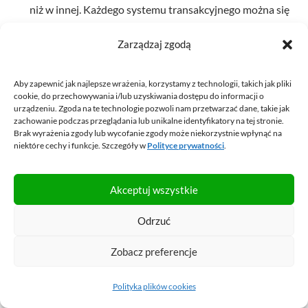
niż w innej. Każdego systemu transakcyjnego można się
szybko nauczyć a my dokonujemy nielicznych transakcji
Zarządzaj zgodą
w roku.
Aby zapewnić jak najlepsze wrażenia, korzystamy z technologii, takich jak pliki
cookie, do przechowywania i/lub uzyskiwania dostępu do informacji o
Za to dużą wagę przykładamy do łatwości odwzorowania
urządzeniu. Zgoda na te technologie pozwoli nam przetwarzać dane, takie jak
zachowanie podczas przeglądania lub unikalne identyfikatory na tej stronie.
globalnych rynków finansowych za pomocą silnie
Brak wyrażenia zgody lub wycofanie zgody może niekorzystnie wpłynąć na
zdywersyfikowanego instrumentu. Przy pomocy jednego czy
niektóre cechy i funkcje. Szczegóły w
Polityce prywatności
.
dwóch ETF-ów możemy w swoim portfelu odwzorować
Akceptuj wszystkie
zachowanie większości akcji dostępnych na świecie. Dzięki
takiemu podejściu,
możemy spośród setek dostępnych
Odrzuć
instrumentów ograniczyć się do zaledwie kilku i nie tracić
Zobacz preferencje
czasu na częste analizowanie ich wyników.
Wiemy, że w
pasywny sposób będą one po prostu odwzorowywać wyniki
Polityka plików cookies
konkretnych indeksów giełdowych.