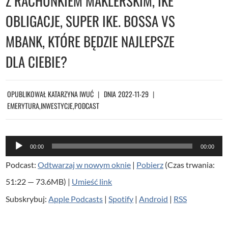
Z RACHUNKIEM MAKLERSKIM, IKE
OBLIGACJE, SUPER IKE. BOSSA VS
MBANK, KTÓRE BĘDZIE NAJLEPSZE
DLA CIEBIE?
OPUBLIKOWAŁ
KATARZYNA IWUĆ
DNIA
2022-11-29
EMERYTURA
,
INWESTYCJE
,
PODCAST
O
00:00
00:00
d
Podcast:
Odtwarzaj w nowym oknie
|
Pobierz
(Czas trwania:
t
51:22 — 73.6MB) |
Umieść link
w
Subskrybuj:
Apple Podcasts
|
Spotify
|
Android
|
RSS
a
r