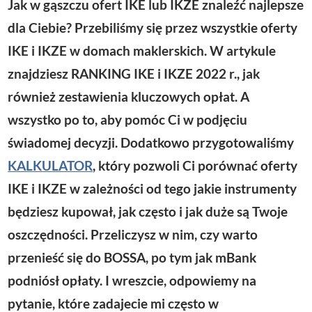
Jak w gąszczu ofert IKE lub IKZE znaleźć najlepsze
z
dla Ciebie? Przebiliśmy się przez wszystkie oferty
a
IKE i IKZE w domach maklerskich. W artykule
c
znajdziesz RANKING IKE i IKZE 2022 r., jak
z
również zestawienia kluczowych opłat. A
p
wszystko po to, aby pomóc Ci w podjęciu
l
świadomej decyzji. Dodatkowo przygotowaliśmy
i
KALKULATOR
, który pozwoli Ci porównać oferty
k
IKE i IKZE w zależności od tego jakie instrumenty
ó
będziesz kupował, jak często i jak duże są Twoje
w
oszczędności. Przeliczysz w nim, czy warto
d
przenieść się do BOSSA, po tym jak mBank
ź
podniósł opłaty. I wreszcie, odpowiemy na
w
pytanie, które zadajecie mi często w