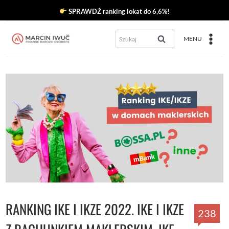
Przejdź
SPRAWDŹ ranking lokat do 6,6%!
do
Szukaj:
MENU
treści
RANKING IKE I IKZE 2022. IKE I IKZE
238