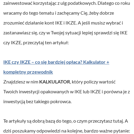
zainwestować korzystając z ulg podatkowych. Dlatego co roku
wracamy do tego tematu i zachęcamy Cię, żeby dobrze
zrozumieć działanie kont IKE i IKZE. A jeśli musisz wybrać i
zastanawiasz się, czy w Twojej sytuacji lepiej sprawdzi się IKE
czy IKZE, przeczytaj ten artykuł:
IKE czy IKZE – co się bardziej opłaca? Kalkulator +
kompletny przewodnik
Znajdziesz w nim
KALKULATOR
, który policzy wartość
Twoich inwestycji opakowanych w IKE lub IKZE i porówna je z
inwestycją bez takiego pokrowca.
Te artykuły są dobrą bazą do tego, o czym przeczytasz tutaj. A
dziś poszukamy odpowiedzi na kolejne, bardzo ważne pytanie: