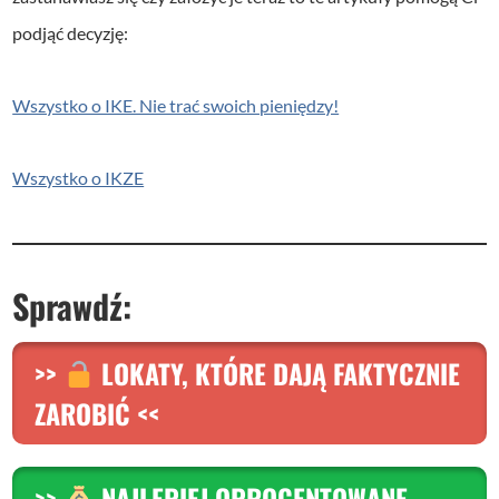
podjąć decyzję:
Wszystko o IKE. Nie trać swoich pieniędzy!
Wszystko o IKZE
S
prawdź:
>>
LOKATY, KTÓRE DAJĄ FAKTYCZNIE
ZAROBIĆ <<
>>
NAJLEPIEJ OPROCENTOWANE