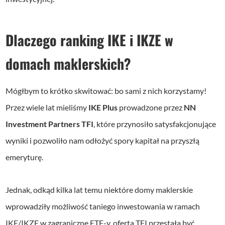
Dlaczego ranking IKE i IKZE w
domach maklerskich?
Mógłbym to krótko skwitować: bo sami z nich korzystamy!
Przez wiele lat mieliśmy
IKE Plus
prowadzone przez
NN
Investment Partners
TFI
, które przynosiło satysfakcjonujące
wyniki i pozwoliło nam odłożyć spory kapitał na przyszłą
emeryturę.
Jednak, odkąd kilka lat temu niektóre domy maklerskie
wprowadziły możliwość taniego inwestowania w ramach
IKE/IKZE w zagraniczne ETF-y, oferta TFI przestała być