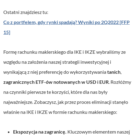
Ostatni znajdziesz tu:
Co z portfelem, gdy rynki spadają? Wyniki po 2Q2022 [FFP
15]
Formę rachunku maklerskiego dla IKE i IKZE wybraliśmy ze
względu na założenia naszej strategii inwestycyjnej i
wynikającą z niej preferencję do wykorzystywania
tanich
,
zagranicznych ETF-ów notowanych w USD i EUR
. Rozłóżmy
na czynniki pierwsze te korzyści, które dla nas były
najważniejsze. Zobaczysz, jak przez proces eliminacji stanęło
właśnie na IKE i IKZE w formie rachunku maklerskiego:
Ekspozycja na zagranicę.
Kluczowym elementem naszej