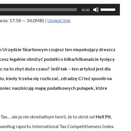
U
00:00
ż
ania: 17:58 — 34.0MB) |
Umieść link
y
w
a
 o Urzędzie Skarbowym czujesz ten niepokojący dreszcz
j
hcesz legalnie obniżyć podatki o kilka/kilkanaście tysięcy
s
c na to zbyt dużo czasu? Jeśli tak – ten artykuł jest dla
t
 kiedy trzeba się rozliczać, zdradzę Ci też sposób na
r
koniec naszkicuję mapę podatkowych pułapek, które
z
a
ł
x… ale ja nie skreślałbym teorii, że to skrót od
Hell Pit
,
e
e – według raportu International Tax Competitiveness Index