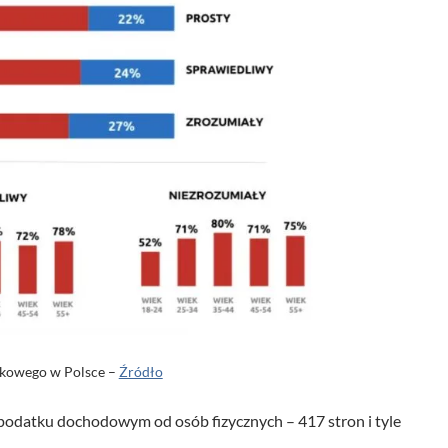
y
ć
l
u
b
z
m
n
i
e
j
s
kowego w Polsce –
Źródło
z
 podatku dochodowym od osób fizycznych – 417 stron i tyle
y