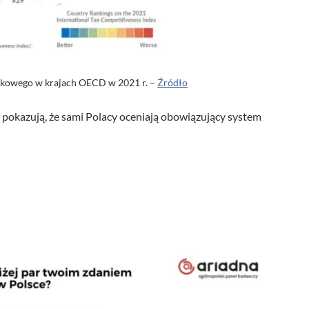
o
ł
u
kowego w krajach OECD w 2021 r. –
Źródło
a
b
pokazują, że sami Polacy oceniają obowiązujący system
y
z
w
i
ę
k
s
z