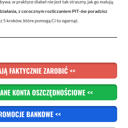
bywa, w praktyce diabeł nie jest tak straszny, jak go malują.
ć
działania, z corocznym rozliczaniem PIT-ów poradzisz
g
sz 5 kroków, które pomogą Ci to ogarnąć.
ł
o
ś
n
o
JĄ FAKTYCZNIE ZAROBIĆ <<
ś
ć
ANE KONTA OSZCZĘDNOŚCIOWE <<
.
ROMOCJE BANKOWE <<