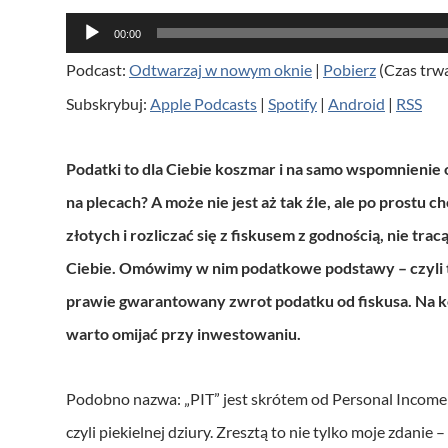
O
00:00
d
Podcast:
Odtwarzaj w nowym oknie
|
Pobierz
(Czas trw
t
Subskrybuj:
Apple Podcasts
|
Spotify
|
Android
|
RSS
w
a
Podatki to dla Ciebie koszmar i na samo wspomnienie
r
na plecach? A może nie jest aż tak źle, ale po prostu c
z
złotych i rozliczać się z fiskusem z godnością, nie tracą
a
Ciebie. Omówimy w nim podatkowe podstawy – czyli to,
c
prawie gwarantowany zwrot podatku od fiskusa. Na 
z
warto omijać przy inwestowaniu.
p
l
Podobno nazwa: „PIT” jest skrótem od Personal Income Ta
i
czyli piekielnej dziury. Zresztą to nie tylko moje zdani