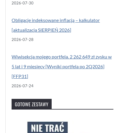
2026-07-30
Obligacje indeksowane inflacją – kalkulator
[aktualizacja SIERPIEŃ 2026]
2026-07-28
Wiwisekcja mojego portfela. 2 262 649 zł zysku w
5 lat i 9 miesięcy [Wyniki portfela po 2Q2026]
[FFP31]
2026-07-24
GOTOWE ZESTAWY