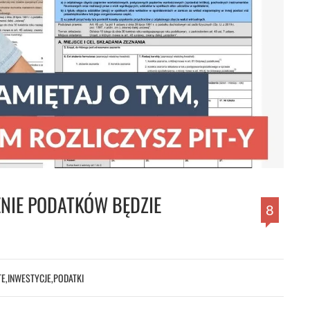
ENIE PODATKÓW BĘDZIE
8
TE
,
INWESTYCJE
,
PODATKI