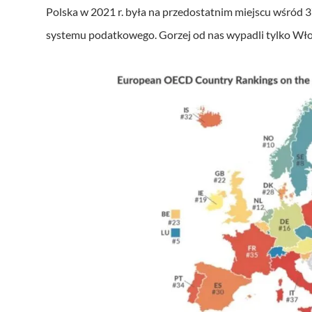
k
Polska w 2021 r. była na przedostatnim miejscu wśró
ó
systemu podatkowego. Gorzej od nas wypadli tylko Wło
w
d
ź
w
i
ę
k
o
w
y
c
h