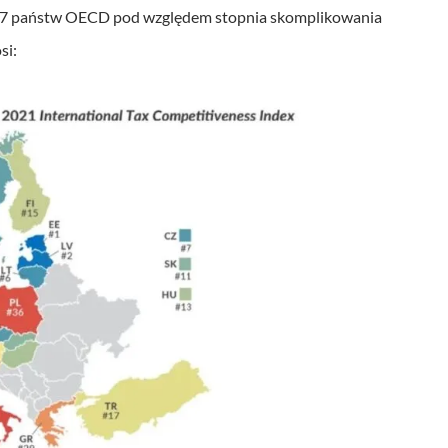
k
d 37 państw OECD pod względem stopnia skomplikowania
d
si:
o
g
ó
r
y
o
r
a
z
d
o
d