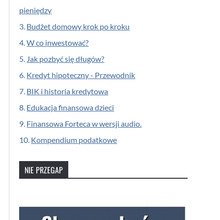
pieniędzy
3.
Budżet domowy krok po kroku
4.
W co inwestować?
5.
Jak pozbyć się długów?
6.
Kredyt hipoteczny - Przewodnik
7.
BIK i historia kredytowa
8.
Edukacja finansowa dzieci
9.
Finansowa Forteca w wersji audio.
10.
Kompendium podatkowe
NIE PRZEGAP