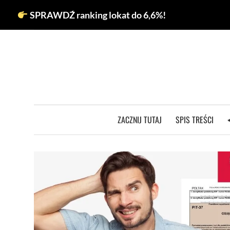
Przejdź
SPRAWDŹ ranking lokat do 6,6%!
do
treści
ZACZNIJ TUTAJ
SPIS TREŚCI