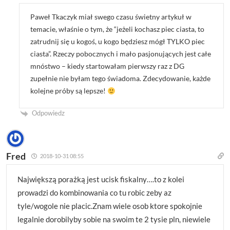
Paweł Tkaczyk miał swego czasu świetny artykuł w
temacie, właśnie o tym, że “jeżeli kochasz piec ciasta, to
zatrudnij się u kogoś, u kogo będziesz mógł TYLKO piec
ciasta”. Rzeczy pobocznych i mało pasjonujących jest całe
mnóstwo – kiedy startowałam pierwszy raz z DG
zupełnie nie byłam tego świadoma. Zdecydowanie, każde
kolejne próby są lepsze!
Odpowiedz
Fred
2018-10-31 08:55
Największą porażką jest ucisk fiskalny….to z kolei
prowadzi do kombinowania co tu robic zeby az
tyle/wogole nie placic.Znam wiele osob ktore spokojnie
legalnie dorobilyby sobie na swoim te 2 tysie pln, niewiele