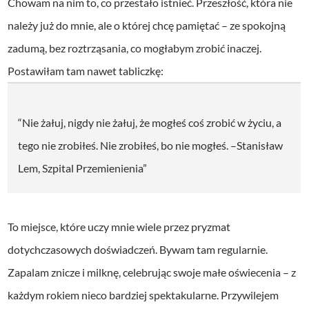
Chowam na nim to, co przestało istnieć. Przeszłość, która nie
należy już do mnie, ale o której chcę pamiętać – ze spokojną
zadumą, bez roztrząsania, co mogłabym zrobić inaczej.
Postawiłam tam nawet tabliczkę:
“Nie żałuj, nigdy nie żałuj, że mogłeś coś zrobić w życiu, a
tego nie zrobiłeś. Nie zrobiłeś, bo nie mogłeś. –Stanisław
Lem, Szpital Przemienienia”
To miejsce, które uczy mnie wiele przez pryzmat
dotychczasowych doświadczeń. Bywam tam regularnie.
Zapalam znicze i milknę, celebrując swoje małe oświecenia – z
każdym rokiem nieco bardziej spektakularne. Przywilejem