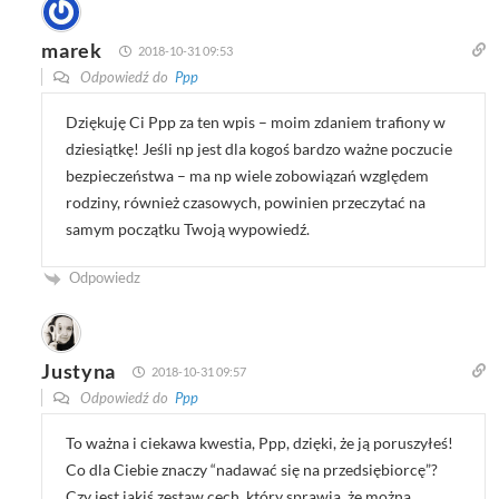
marek
2018-10-31 09:53
Odpowiedź do
Ppp
Dziękuję Ci Ppp za ten wpis – moim zdaniem trafiony w
dziesiątkę! Jeśli np jest dla kogoś bardzo ważne poczucie
bezpieczeństwa – ma np wiele zobowiązań względem
rodziny, również czasowych, powinien przeczytać na
samym początku Twoją wypowiedź.
Odpowiedz
Justyna
2018-10-31 09:57
Odpowiedź do
Ppp
To ważna i ciekawa kwestia, Ppp, dzięki, że ją poruszyłeś!
Co dla Ciebie znaczy “nadawać się na przedsiębiorcę”?
Czy jest jakiś zestaw cech, który sprawia, że można