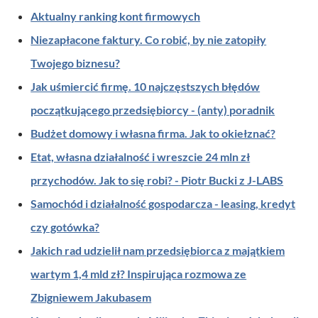
Aktualny ranking kont firmowych
Niezapłacone faktury. Co robić, by nie zatopiły
Twojego biznesu?
Jak uśmiercić firmę. 10 najczęstszych błędów
początkującego przedsiębiorcy - (anty) poradnik
Budżet domowy i własna firma. Jak to okiełznać?
Etat, własna działalność i wreszcie 24 mln zł
przychodów. Jak to się robi? - Piotr Bucki z J-LABS
Samochód i działalność gospodarcza - leasing, kredyt
czy gotówka?
Jakich rad udzielił nam przedsiębiorca z majątkiem
wartym 1,4 mld zł? Inspirująca rozmowa ze
Zbigniewem Jakubasem