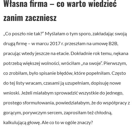
Własna firma – co warto wiedzieć
zanim zaczniesz
„Co poszło nie tak?” Myślałam o tym sporo, zakładając swoją
drugą firmę – w marcu 2017 r. przeszłam na umowę B2B,
pracując wtedy jeszcze na etacie. Dokładnie rok temu, nękana
potrzebą większej wolności, wróciłam „na swoje”. Pierwszym,
co zrobiłam, było spisanie błędów, które popełniłam. Często
do tej listy wracam, czasami ją uzupełniam, dopisuję nowe
wnioski. Jeżeli miałabym sprowadzić wszystkie do jednego,
prostego sformułowania, powiedziałabym, że do współpracy z
gorącym, porywczym sercem, zaprosiłam też chłodną,
kalkulującą głowę. Ale co to w ogóle znaczy?