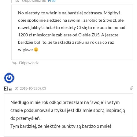
Odpowiedź do
Fred
No niestety, to właśnie najbardziej odstrasza. Mógłbyś
obie spokojnie siedzieć na swoim i zarobić te 2 tyś zł, ale
nawet jakbyś chciał to niestety Ci się to nie uda bo ponad
1200 zł miesięcznie zabierze od Ciebie ZUS. A jeszcze
bardziej boli to, że te składki z roku na rok są co raz
większe
Odpowiedz
Ela
2018-10-31 09:03
Niedługo minie rok odkąd przeszłam na “swoje” i w tym
czasie podsumowań artykuł jest dla mnie sporą inspiracją
do przemyśleń.
Tym bardziej, że niektóre punkty są bardzo o mnie!