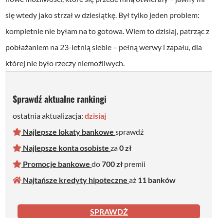
się wtedy jako strzał w dziesiątkę. Był tylko jeden problem:
kompletnie nie byłam na to gotowa. Wiem to dzisiaj, patrząc z
pobłażaniem na 23-letnią siebie – pełną werwy i zapału, dla
której nie było rzeczy niemożliwych.
Sprawdź aktualne rankingi
ostatnia aktualizacja:
dzisiaj
Najlepsze lokaty bankowe
sprawdź
Najlepsze konta osobiste
za
0 zł
Promocje bankowe
do
700 zł
premii
Najtańsze kredyty hipoteczne
aż
11 bankó
w
SPRAWDŹ