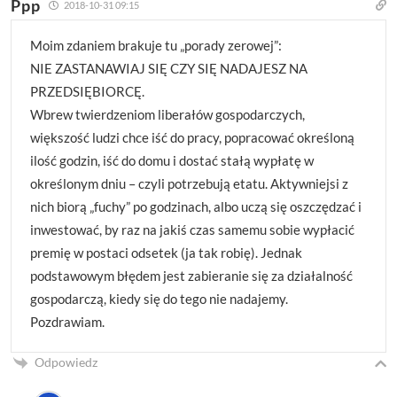
Ppp
2018-10-31 09:15
Moim zdaniem brakuje tu „porady zerowej”:
NIE ZASTANAWIAJ SIĘ CZY SIĘ NADAJESZ NA
PRZEDSIĘBIORCĘ.
Wbrew twierdzeniom liberałów gospodarczych,
większość ludzi chce iść do pracy, popracować określoną
ilość godzin, iść do domu i dostać stałą wypłatę w
określonym dniu – czyli potrzebują etatu. Aktywniejsi z
nich biorą „fuchy” po godzinach, albo uczą się oszczędzać i
inwestować, by raz na jakiś czas samemu sobie wypłacić
premię w postaci odsetek (ja tak robię). Jednak
podstawowym błędem jest zabieranie się za działalność
gospodarczą, kiedy się do tego nie nadajemy.
Pozdrawiam.
Odpowiedz