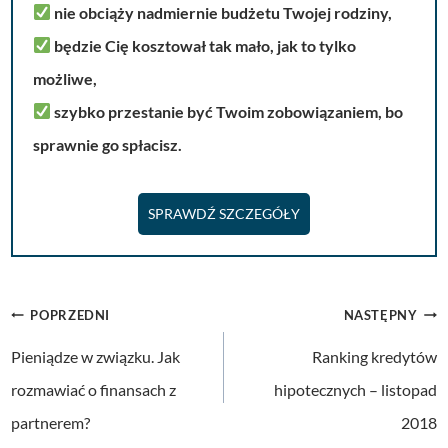
nie obciąży nadmiernie budżetu Twojej rodziny,
będzie Cię kosztował tak mało, jak to tylko
możliwe,
szybko przestanie być Twoim zobowiązaniem, bo
sprawnie go spłacisz.
SPRAWDŹ SZCZEGÓŁY
Nawigacja
POPRZEDNI
NASTĘPNY
wpisu
Pieniądze w związku. Jak
Ranking kredytów
rozmawiać o finansach z
hipotecznych – listopad
partnerem?
2018