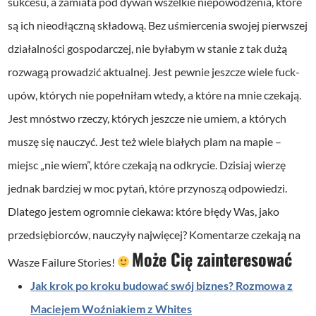
sukcesu, a zamiata pod dywan wszelkie niepowodzenia, które
są ich nieodłączną składową.
Bez uśmiercenia swojej pierwszej
działalności gospodarczej, nie byłabym w stanie z tak dużą
rozwagą prowadzić aktualnej. Jest pewnie jeszcze wiele fuck-
upów, których nie popełniłam wtedy, a które na mnie czekają.
Jest mnóstwo rzeczy, których jeszcze nie umiem, a których
muszę się nauczyć. Jest też wiele białych plam na mapie –
miejsc „nie wiem”, które czekają na odkrycie. Dzisiaj wierzę
jednak bardziej w moc pytań, które przynoszą odpowiedzi.
Dlatego jestem ogromnie ciekawa: które błędy Was, jako
przedsiębiorców, nauczyły najwięcej?
Komentarze czekają na
Może Cię zainteresować
Wasze Failure Stories!
Jak krok po kroku budować swój biznes? Rozmowa z
Maciejem Woźniakiem z Whites