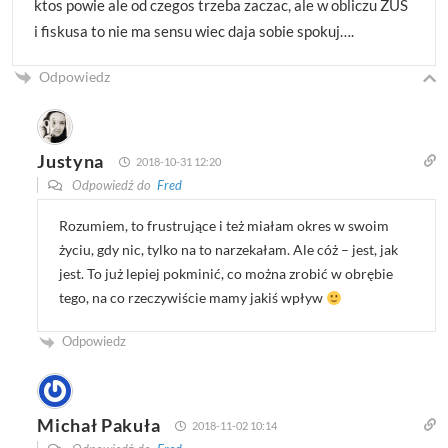
ktos powie ale od czegos trzeba zaczac, ale w obliczu ZUS
i fiskusa to nie ma sensu wiec daja sobie spokuj….
Odpowiedz
Justyna
2018-10-31 12:20
Odpowiedź do
Fred
Rozumiem, to frustrujące i też miałam okres w swoim
życiu, gdy nic, tylko na to narzekałam. Ale cóż – jest, jak
jest. To już lepiej pokminić, co można zrobić w obrębie
tego, na co rzeczywiście mamy jakiś wpływ
Odpowiedz
Michał Pakuła
2018-11-02 10:14