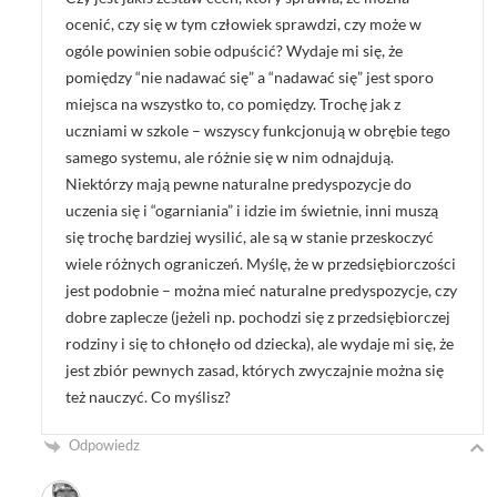
ocenić, czy się w tym człowiek sprawdzi, czy może w
ogóle powinien sobie odpuścić? Wydaje mi się, że
pomiędzy “nie nadawać się” a “nadawać się” jest sporo
miejsca na wszystko to, co pomiędzy. Trochę jak z
uczniami w szkole – wszyscy funkcjonują w obrębie tego
samego systemu, ale różnie się w nim odnajdują.
Niektórzy mają pewne naturalne predyspozycje do
uczenia się i “ogarniania” i idzie im świetnie, inni muszą
się trochę bardziej wysilić, ale są w stanie przeskoczyć
wiele różnych ograniczeń. Myślę, że w przedsiębiorczości
jest podobnie – można mieć naturalne predyspozycje, czy
dobre zaplecze (jeżeli np. pochodzi się z przedsiębiorczej
rodziny i się to chłonęło od dziecka), ale wydaje mi się, że
jest zbiór pewnych zasad, których zwyczajnie można się
też nauczyć. Co myślisz?
Odpowiedz