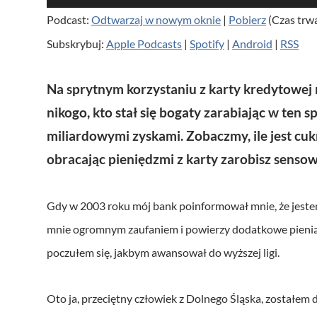
d
Podcast:
Odtwarzaj w nowym oknie
|
Pobierz
(Czas trw
t
Subskrybuj:
Apple Podcasts
|
Spotify
|
Android
|
RSS
w
a
Na sprytnym korzystaniu z karty kredytowej
r
nikogo, kto stał się bogaty zarabiając w ten 
z
miliardowymi zyskami. Zobaczmy, ile jest cuk
a
obracając pieniędzmi z karty zarobisz senso
c
z
Gdy w 2003 roku mój bank poinformował mnie, że jestem 
p
mnie ogromnym zaufaniem i powierzy dodatkowe pieniądz
l
poczułem się, jakbym awansował do wyższej ligi.
i
k
Oto ja, przeciętny człowiek z Dolnego Śląska, zostałem