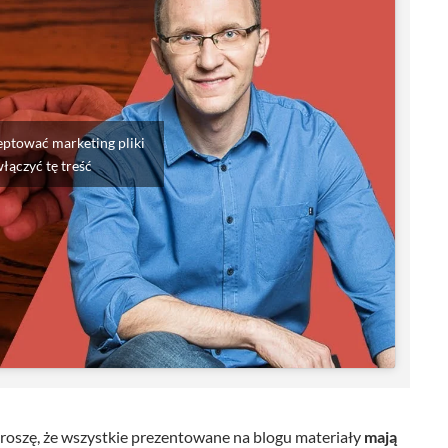
g
ł
o
ś
n
ceptować marketing pliki
włączyć tę treść
o
ś
ć
.
roszę, że wszystkie prezentowane na blogu materiały
mają