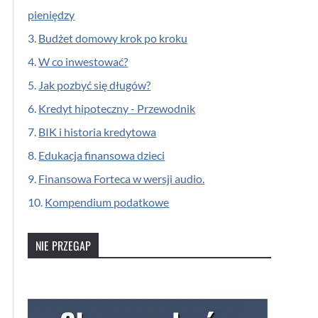
pieniędzy
3.
Budżet domowy krok po kroku
4.
W co inwestować?
5.
Jak pozbyć się długów?
6.
Kredyt hipoteczny - Przewodnik
7.
BIK i historia kredytowa
8.
Edukacja finansowa dzieci
9.
Finansowa Forteca w wersji audio.
10.
Kompendium podatkowe
NIE PRZEGAP