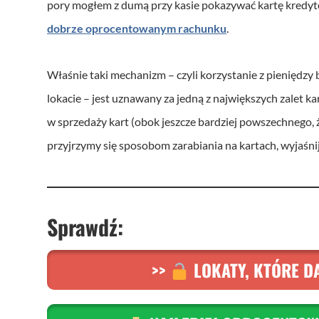
ó
pory mogłem z dumą przy kasie pokazywać kartę kredyt
w
dobrze oprocentowanym rachunku
.
d
ź
Właśnie taki mechanizm – czyli korzystanie z pieniędzy 
w
lokacie – jest uznawany za jedną z największych zalet 
i
w sprzedaży kart (obok jeszcze bardziej powszechnego,
ę
przyjrzymy się sposobom zarabiania na kartach, wyjaśni
k
o
w
S
prawdź:
y
c
>>
LOKATY, KTÓRE DA
h