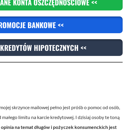
ANE KONTA OSZCZĘDNOŚCIOWE <<
ł
u
ROMOCJE BANKOWE <<
a
b
y
KREDYTÓW HIPOTECZNYCH <<
z
w
i
ę
k
s
jej skrzynce mailowej pełno jest próśb o pomoc od osób,
z
ałego limitu na karcie kredytowej. I dzisiaj osoby te toną
y
 opinia na temat długów i pożyczek konsumenckich jest
ć