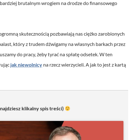
jbardziej brutalnym wrogiem na drodze do finansowego
l
u
b
 ogromną skutecznością pozbawiają nas ciężko zarobionych
z
ki balast, który z trudem dźwigamy na własnych barkach przez
m
ruszamy do pracy, żeby tyrać na spłatę odsetek. W ten
n
rując
jak niewolnicy
na rzecz wierzycieli. A jak to jest z kartą
i
e
j
s
ajdziesz klikalny spis treści)
z
y
ć