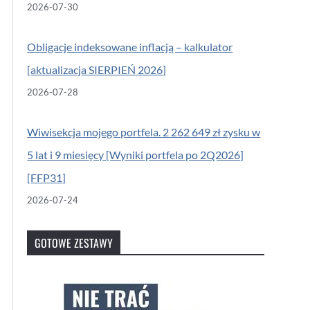
2026-07-30
Obligacje indeksowane inflacją – kalkulator
[aktualizacja SIERPIEŃ 2026]
2026-07-28
Wiwisekcja mojego portfela. 2 262 649 zł zysku w
5 lat i 9 miesięcy [Wyniki portfela po 2Q2026]
[FFP31]
2026-07-24
GOTOWE ZESTAWY