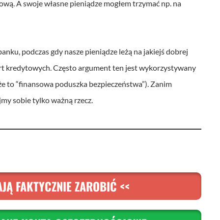
d
ową. A swoje własne pieniądze mogłem trzymać np. na
o
g
ó
banku, podczas gdy nasze pieniądze leżą na jakiejś dobrej
r
kart kredytowych. Często argument ten jest wykorzystywany
y
 że to “finansowa poduszka bezpieczeństwa”). Zanim
o
jmy sobie tylko ważną rzecz.
r
a
z
d
o
JĄ FAKTYCZNIE ZAROBIĆ <<
d
o