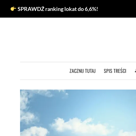
Przejdź
SPRAWDŹ ranking lokat do 6,6%!
do
treści
ZACZNIJ TUTAJ
SPIS TREŚCI