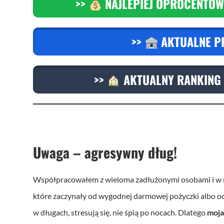
>>
NAJLEPIEJ OPROCENTOW
>>
AKTUALNE P
>>
AKTUALNY RANKING 
Uwaga – agresywny dług!
Współpracowałem z wieloma zadłużonymi osobami i w mo
które zaczynały od wygodnej darmowej pożyczki albo od m
w długach, stresują się, nie śpią po nocach. Dlatego
moja