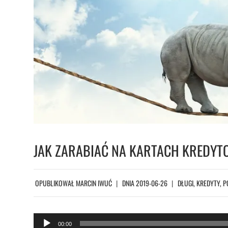
JAK ZARABIAĆ NA KARTACH KREDYT
OPUBLIKOWAŁ
MARCIN IWUĆ
DNIA
2019-06-26
DŁUGI, KREDYTY, 
O
00:00