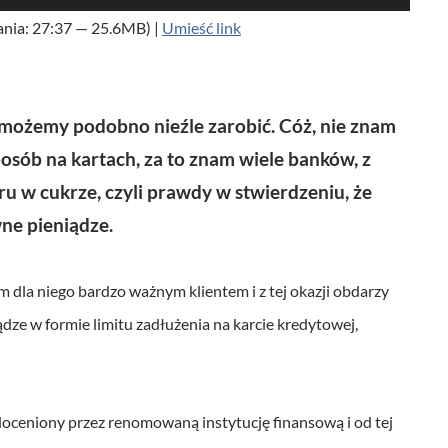
ż
ania: 27:37 — 25.6MB) |
Umieść link
y
w
a
 możemy podobno nieźle zarobić. Cóż, nie znam
j
sposób na kartach, za to znam wiele banków, z
s
ru w cukrze, czyli prawdy w stwierdzeniu, że
t
wne pieniądze.
r
z
dla niego bardzo ważnym klientem i z tej okazji obdarzy
a
e w formie limitu zadłużenia na karcie kredytowej,
ł
e
k
 doceniony przez renomowaną instytucję finansową i od tej