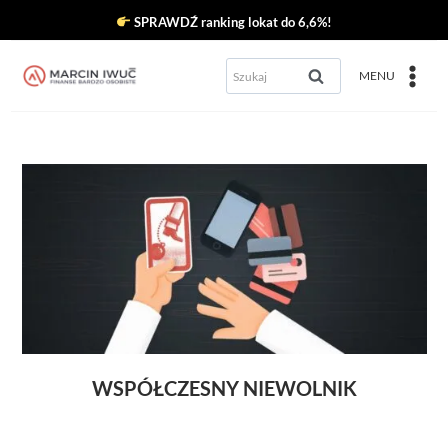
Przejdź
SPRAWDŹ ranking lokat do 6,6%!
do
Szukaj:
MENU
treści
WSPÓŁCZESNY NIEWOLNIK