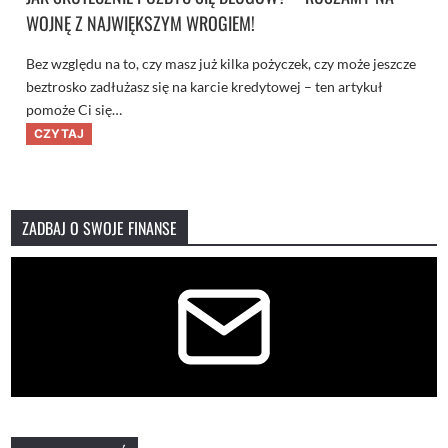
WOJNĘ Z NAJWIĘKSZYM WROGIEM!
Bez względu na to, czy masz już kilka pożyczek, czy może jeszcze
beztrosko zadłużasz się na karcie kredytowej – ten artykuł
pomoże Ci się…
J
CZYTAJ
a
k
s
k
u
t
ZADBAJ O SWOJE FINANSE
e
c
z
n
i
e
p
o
z
b
y
ć
s
i
ę
d