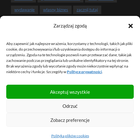
wydawanie
własny biznes
zacznij tutaj
zarobki
związek i pieniądze
Zarządzaj zgodą
Aby zapewnić jak najlepsze wrażenia, korzystamy z technologii, takich jak pliki
NEWSLETTER
cookie, do przechowywania i/lub uzyskiwania dostępu do informacji o
urządzeniu. Zgoda na te technologie pozwoli nam przetwarzać dane, takie jak
zachowanie podczas przeglądania lub unikalne identyfikatory na tej stronie.
Brak wyrażenia zgody lub wycofanie zgody może niekorzystnie wpłynąć na
ZAPISZ SIĘ NA NEWSLETTER
niektóre cechy i funkcje. Szczegóły w
Polityce prywatności
.
Akceptuj wszystkie
© 2013 – 2026 FBO Marcin Iwuć. Wszelkie prawa
Odrzuć
zastrzeżone.
Mapa strony
.
Regulamin
.
Polityka prywatności
.
Zobacz preferencje
Zarządzaj ciasteczkami.
Polityka plików cookies