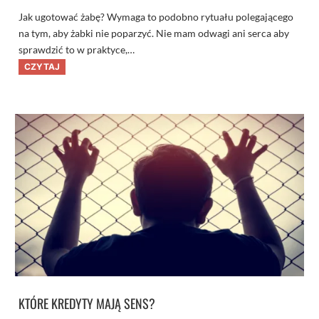
Jak ugotować żabę? Wymaga to podobno rytuału polegającego
na tym, aby żabki nie poparzyć. Nie mam odwagi ani serca aby
sprawdzić to w praktyce,…
U
CZYTAJ
g
o
t
u
j
e
s
z
s
i
ę
j
a
k
ż
a
b
a
–
c
z
y
l
KTÓRE KREDYTY MAJĄ SENS?
i
d