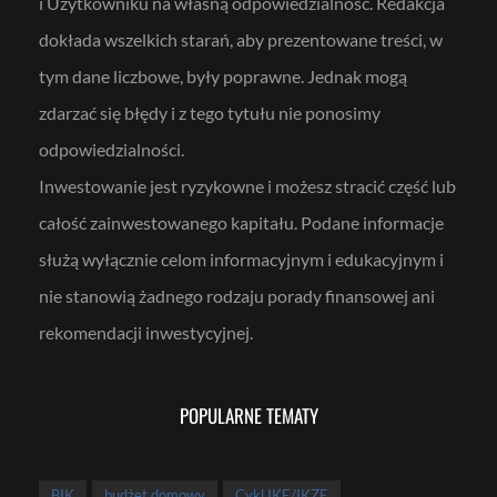
i Użytkowniku na własną odpowiedzialność. Redakcja
r
a
z
dokłada wszelkich starań, aby prezentowane treści, w
I
K
tym dane liczbowe, były poprawne. Jednak mogą
Z
E
zdarzać się błędy i z tego tytułu nie ponosimy
odpowiedzialności.
Inwestowanie jest ryzykowne i możesz stracić część lub
całość zainwestowanego kapitału. Podane informacje
służą wyłącznie celom informacyjnym i edukacyjnym i
nie stanowią żadnego rodzaju porady finansowej ani
rekomendacji inwestycyjnej.
POPULARNE TEMATY
BIK
budżet domowy
Cykl IKE/IKZE