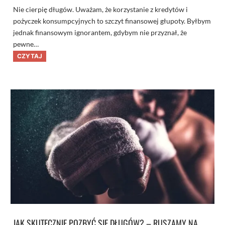
ł
Nie cierpię długów. Uważam, że korzystanie z kredytów i
u
g
pożyczek konsumpcyjnych to szczyt finansowej głupoty. Byłbym
i
jednak finansowym ignorantem, gdybym nie przyznał, że
w
n
pewne…
a
s
K
CZYTAJ
z
t
y
ó
c
r
h
e
g
k
ł
r
o
e
w
d
a
y
c
t
h
y
m
a
j
ą
s
e
n
s
?
JAK SKUTECZNIE POZBYĆ SIĘ DŁUGÓW? – RUSZAMY NA