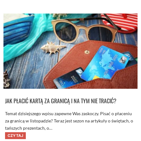
O
m
0
w
4
r
9
o
:
g
J
i
a
e
k
m
p
!
r
z
y
g
o
t
o
w
a
ć
ś
w
i
e
JAK PŁACIĆ KARTĄ ZA GRANICĄ I NA TYM NIE TRACIĆ?
t
n
y
Temat dzisiejszego wpisu zapewne Was zaskoczy. Pisać o płaceniu
b
u
za granicą w listopadzie? Teraz jest sezon na artykuły o świętach, o
d
tańszych prezentach, o…
ż
e
J
CZYTAJ
t
a