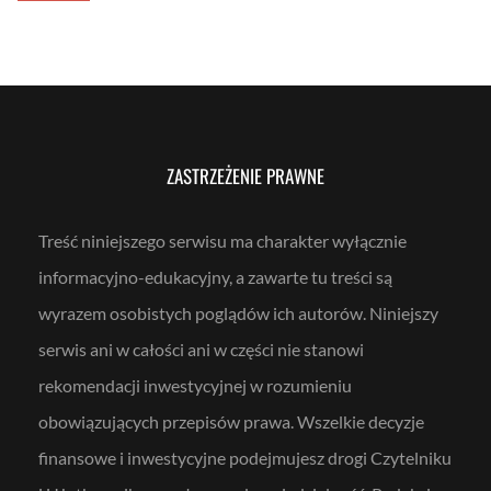
s
a
z
c
c
i
z
ć
ę
?
d
z
a
n
i
e
ZASTRZEŻENIE PRAWNE
n
a
p
o
d
Treść niniejszego serwisu ma charakter wyłącznie
a
t
informacyjno-edukacyjny, a zawarte tu treści są
k
a
c
wyrazem osobistych poglądów ich autorów. Niniejszy
h
d
serwis ani w całości ani w części nie stanowi
z
i
rekomendacji inwestycyjnej w rozumieniu
ę
k
i
obowiązujących przepisów prawa. Wszelkie decyzje
I
K
finansowe i inwestycyjne podejmujesz drogi Czytelniku
E
o