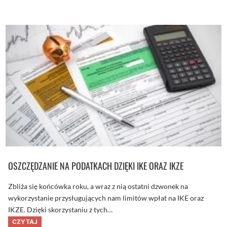
d
k
o
p
m
ł
o
a
w
c
y
i
?
ć
k
a
r
t
ą
z
a
g
r
a
n
i
c
ą
i
n
OSZCZĘDZANIE NA PODATKACH DZIĘKI IKE ORAZ IKZE
a
t
y
Zbliża się końcówka roku, a wraz z nią ostatni dzwonek na
m
n
wykorzystanie przysługujących nam limitów wpłat na IKE oraz
i
IKZE. Dzięki skorzystaniu z tych…
e
t
O
CZYTAJ
r