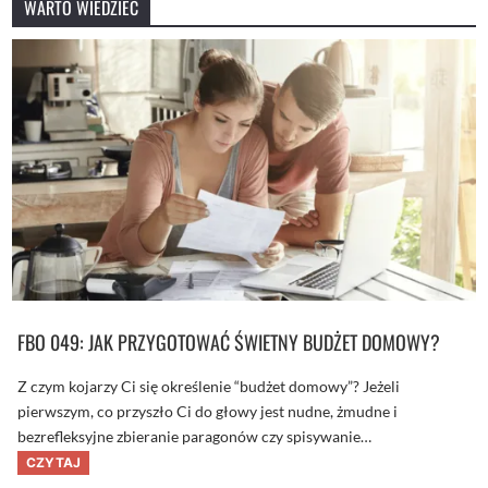
WARTO WIEDZIEĆ
ł
u
g
ó
w
?
–
R
u
s
z
a
m
y
n
a
w
o
j
n
ę
z
FBO 049: JAK PRZYGOTOWAĆ ŚWIETNY BUDŻET DOMOWY?
n
a
j
Z czym kojarzy Ci się określenie “budżet domowy”? Jeżeli
w
i
pierwszym, co przyszło Ci do głowy jest nudne, żmudne i
ę
k
bezrefleksyjne zbieranie paragonów czy spisywanie…
s
F
CZYTAJ
z
B
y