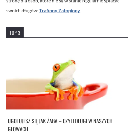
stronę dla osób, które nie są w stanie regularnie spłacać
swoich długów:
Trafiony Zatopiony
TOP 3
UGOTUJESZ SIĘ JAK ŻABA – CZYLI DŁUGI W NASZYCH
GŁOWACH