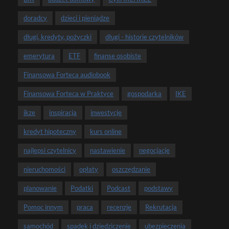
doradcy
dzieci i pieniądze
długi, kredyty, pożyczki
długi - historie czytelników
emerytura
ETF
finanse osobiste
Finansowa Forteca audiobook
Finansowa Forteca w Praktyce
gospodarka
IKE
ikze
inspiracja
inwestycje
kredyt hipoteczny
kurs online
najlepsi czytelnicy
nastawienie
negocjacje
nieruchomości
opłaty
oszczędzanie
planowanie
Podatki
Podcast
podstawy
Pomoc innym
praca
recenzje
Rekrutacja
samochód
spadek i dziedziczenie
ubezpieczenia