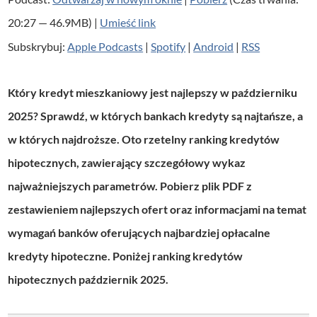
t
20:27 — 46.9MB) |
Umieść link
w
Subskrybuj:
Apple Podcasts
|
Spotify
|
Android
|
RSS
a
r
Który kredyt mieszkaniowy jest najlepszy w październiku
z
2025? Sprawdź, w których bankach kredyty są najtańsze, a
a
w których najdroższe. Oto rzetelny ranking kredytów
c
hipotecznych, zawierający szczegółowy wykaz
z
najważniejszych parametrów. Pobierz plik PDF z
p
zestawieniem najlepszych ofert oraz informacjami na temat
l
wymagań banków oferujących najbardziej opłacalne
i
kredyty hipoteczne. Poniżej ranking kredytów
k
hipotecznych październik 2025.
ó