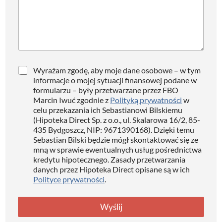
C
Wyrażam zgodę, aby moje dane osobowe – w tym
h
informacje o mojej sytuacji finansowej podane w
e
formularzu – były przetwarzane przez FBO
c
Marcin Iwuć zgodnie z
Polityką prywatności
w
k
celu przekazania ich Sebastianowi Bilskiemu
b
(Hipoteka Direct Sp. z o.o., ul. Skalarowa 16/2, 85-
o
435 Bydgoszcz, NIP: 9671390168). Dzięki temu
x
Sebastian Bilski będzie mógł skontaktować się ze
e
mną w sprawie ewentualnych usług pośrednictwa
s
kredytu hipotecznego. Zasady przetwarzania
*
danych przez Hipoteka Direct opisane są w ich
Polityce prywatności
.
Wyślij