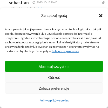
sebastian
2025-10-13 10:40
Odpowiedź do
Adrian
Zarządzaj zgodą
Zawsze możesz odezwać się do nas korzystając z tego
formularza i przygotujemy dla ciebie indywidualny
ranking.
Aby zapewnić jak najlepsze wrażenia, korzystamy z technologii, takich jak pliki
cookie, do przechowywania i/lub uzyskiwania dostępu do informacji o
urządzeniu. Zgoda na te technologie pozwoli nam przetwarzać dane, takie jak
Odpowiedz
zachowanie podczas przeglądania lub unikalne identyfikatory na tej stronie.
Brak wyrażenia zgody lub wycofanie zgody może niekorzystnie wpłynąć na
niektóre cechy i funkcje. Szczegóły w
Polityce prywatności
.
Jakub
2025-10-10 13:28
Akceptuj wszystkie
Stopy procentowe leca w dół a kredyty ze stopą stałą nie
opadają… chory kraj…gdzie banki robią co chcą
Odrzuć
Zobacz preferencje
Odpowiedz
Polityka plików cookies