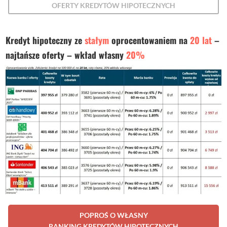
OFERTY KREDYTÓW HIPOTECZNYCH
Kredyt hipoteczny ze
stałym
oprocentowaniem na
20 lat
–
najtańsze oferty – wkład własny
20%
POPROŚ O WŁASNY
RANKING KREDYTÓW HIPOTECZNYCH