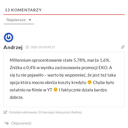
13
KOMENTARZY
Najstarsze
Andrzej
2025-10-03 09:27
Millennium oprocentowanie stałe 5,78%, marża 1,6%.
Zniżka o 0,4% w wyniku zastosowania promocji EKO. A
się tu nie pojawiło – warto by wspomnieć, że jest też taka
opcja która mocno obniża koszty kredytu
Chyba było
ostatnio na filmie w YT
I faktycznie działa bardzo
dobrze.
Ostatnio edytowano 10 miesiące temu przez Andrzej
Odpowiedz