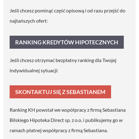
w
Jeśli chcesz pominąć część opisową i od razu przejść do
d
najtańszych ofert:
ź
w
RANKING KREDYTÓW HIPOTECZNYCH
i
ę
Jeśli chcesz otrzymać bezpłatny ranking dla Twojej
k
indywidualnej sytuacji:
o
w
SKONTAKTUJ SIĘ Z SEBASTIANEM
y
c
Ranking KH powstał we współpracy z firmą Sebastiana
h
Bilskiego Hipoteka Direct sp. z o.o. i publikujemy go w
ramach płatnej współpracy z firmą Sebastiana.