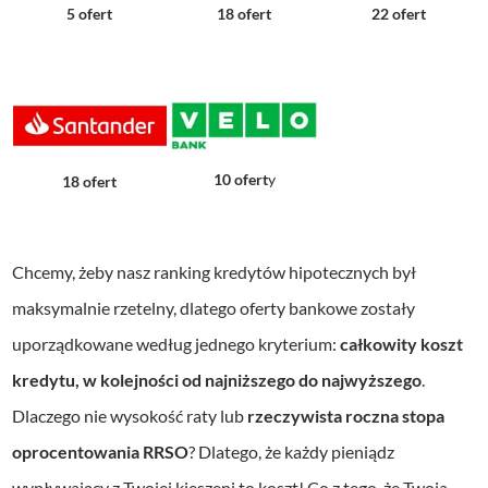
5 ofert
18 ofert
22 ofert
10 ofert
y
18 ofert
Chcemy, żeby nasz ranking kredytów hipotecznych był
maksymalnie rzetelny, dlatego oferty bankowe zostały
uporządkowane według jednego kryterium:
całkowity koszt
kredytu, w kolejności od najniższego do najwyższego
.
Dlaczego nie wysokość raty lub
rzeczywista roczna stopa
oprocentowania RRSO
? Dlatego, że każdy pieniądz
wypływający z Twojej kieszeni to koszt! Co z tego, że Twoja