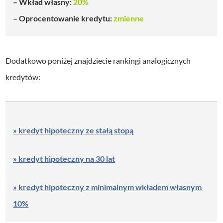
– Wkład własny:
20%
– Oprocentowanie kredytu:
zmienne
Dodatkowo poniżej znajdziecie rankingi analogicznych
kredytów:
» kredyt hipoteczny ze stałą stopą
» kredyt hipoteczny na 30 lat
» kredyt hipoteczny z minimalnym wkładem własnym
10%