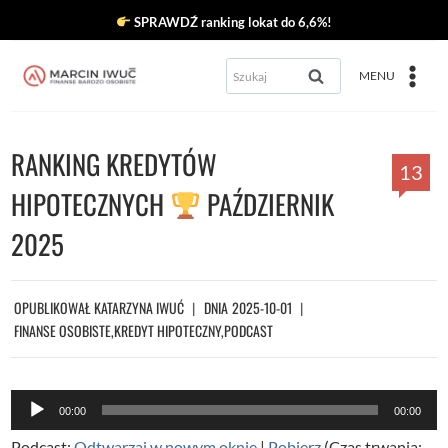
Przejdź
SPRAWDŹ ranking lokat do 6,6%!
do
Szukaj:
MENU
treści
RANKING KREDYTÓW
13
HIPOTECZNYCH
PAŹDZIERNIK
2025
OPUBLIKOWAŁ
KATARZYNA IWUĆ
DNIA
2025-10-01
FINANSE OSOBISTE
,
KREDYT HIPOTECZNY
,
PODCAST
O
00:00
00:00
d
Podcast:
Odtwarzaj w nowym oknie
|
Pobierz
(Czas trwania: