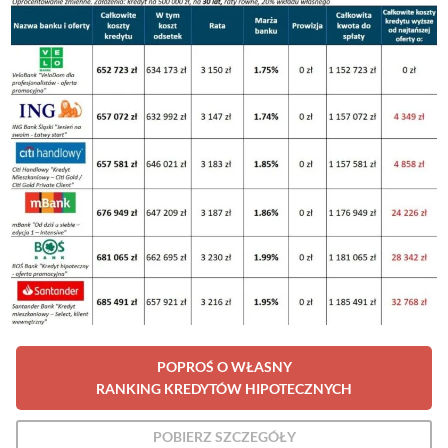
POPROŚ O WŁASNY
RANKING KREDYTÓW HIPOTECZNYCH
POBIERZ SZCZEGÓŁY