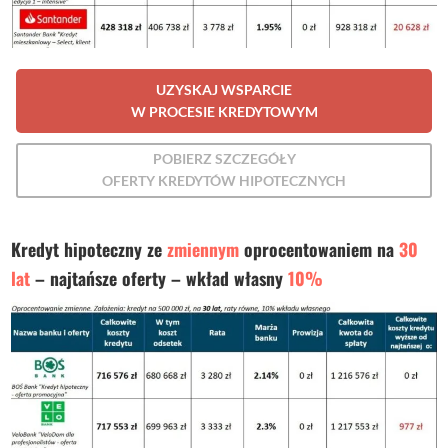
UZYSKAJ WSPARCIE
W PROCESIE KREDYTOWYM
POBIERZ SZCZEGÓŁY
OFERTY KREDYTÓW HIPOTECZNYCH
Kredyt hipoteczny ze
zmiennym
oprocentowaniem na
30
lat
– najtańsze oferty – wkład własny
10%