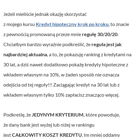
Jeżeli mieliście jednak okazję skorzystać
z mojego kursu
Kredyt hipoteczny krok po kroku
, to znacie
z pewnością promowaną przeze mnie
regułę 30/20/20
.
Chciałbym bardzo wyraźnie podkreślić, że
reguła jest jak
najbardziej aktualna
, a to, że pokazuję ranking z kredytami na
30 lat, a dziś nawet dodatkowo pokażę kredyty hipoteczne z
wkładem własnym na 10%, w żaden sposób nie oznacza
odejścia od tej reguły!!! Zaciągając kredyt na 30 lat lub z
wkładem własnym tylko 10% zapłacisz znacząco więcej.
Podkreślę, że
JEDYNYM KRYTERIUM,
które powoduje,
że dany bank jest wyżej lub niżej w rankingu
jest
CAŁKOWITY KOSZT KREDYTU
. Im mniej oddamy