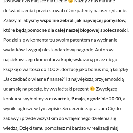
zostawić dziś miejsce dla Ciebie
Każdy z nas ma inne
doświadczenia i przetestował różne patenty na oszczędzanie.
Zależy mi abyśmy
wspólnie zebrali jak najwięcej pomysłów,
które będą pomocne dla całej naszej blogowej społeczności
.
Podziel się w komentarzu swoim patentem na wycinanie
wydatków i wygraj niestandardową nagrodę. Autorowi
najciekawszego komentarza kupię wskazaną przez niego
książkę o wartości do 100 zł, dorzucę jako bonus moją książkę
„Jak zadbać o własne finanse?” i z największą przyjemnością
udam się na pocztę, by wysłać taki prezent
Zwycięzcę
konkursu wyłonimy w
czwartek, 9 maja, o godzinie 20:00,
a
wyniki ogłoszę w tym wpisie.
Serdecznie zapraszam Cię do
zabawy i przede wszystkim do wzajemnego dzielenia się
wiedzą. Dzięki temu pomożesz mi bardzo w realizacji misji