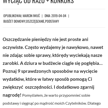
WYCIĄĆ OD RAZU + KONKURS
OPUBLIKOWAŁ
MARCIN IWUĆ
DNIA
2019-04-04
BUDŻET DOMOWY
,
OSZCZĘDZANIE
,
PODSTAWY
Oszczędzanie pieniędzy nie jest proste ani
oczywiste. Często wydajemy je nawykowo, nawet
nie zdając sobie sprawy, którędy wyciekają nasze
zarobki. A dziura w budżecie ciągle się pogłębia…
Poznaj 9 sprawdzonych sposobów na wycięcie
wydatków, które w łatwy sposób pomogą Ci
zwiększyć oszczędności. I dodatkowo zgarnij
nagrodę!
Pomyślałem, że warto przypomnieć sobie
podstawy i sięgnąć po mądrość moich Czytelników. Dlatego