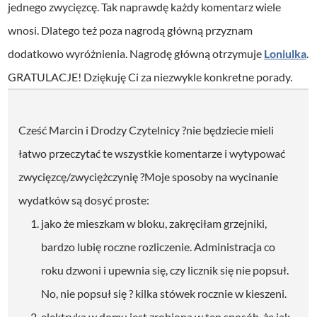
jednego zwycięzcę. Tak naprawdę każdy komentarz wiele
wnosi. Dlatego też poza nagrodą główną przyznam
dodatkowo wyróżnienia.
Nagrodę główną otrzymuje
Loniulka
.
GRATULACJE!
Dziękuję Ci za niezwykle konkretne porady.
Cześć Marcin i Drodzy Czytelnicy ?
nie będziecie mieli
łatwo przeczytać te wszystkie komentarze i wytypować
zwycięzcę/zwyciężczynię ?
Moje sposoby na wycinanie
wydatków są dosyć proste:
jako że mieszkam w bloku, zakręciłam grzejniki,
bardzo lubię roczne rozliczenie. Administracja co
roku dzwoni i upewnia się, czy licznik się nie popsuł.
No, nie popsuł się ? kilka stówek rocznie w kieszeni.
elektryka w domu jest zrobiona w ten sposób, że jak