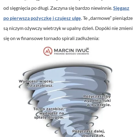
od sięgnięcia po długi.
Zaczyna się bardzo niewinnie.
Sięgasz
po pierwszą pożyczkę i czujesz ulgę
. Te „darmowe” pieniądze
są niczym ożywczy wietrzyk w upalny dzień. Dopóki nie zmieni
się on w finansowe tornado spirali zadłużenia: