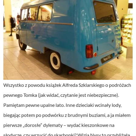
Wszystko z powodu książek Alfreda Szklarskiego o podróżach
pewnego Tomka (jak widać, czytanie jest niebezpieczne).
Pamiętam pewne upalne lato. Inne dzieciaki wcinały lody,
biegając potem po podwórku z brudnymi buziami, a ja miałem
pierwsze „dorosłe” dylematy – wydać kieszonkowe na
słodycze, czy wrzucić do skarbonki? Wizja Nysy to przybliżała