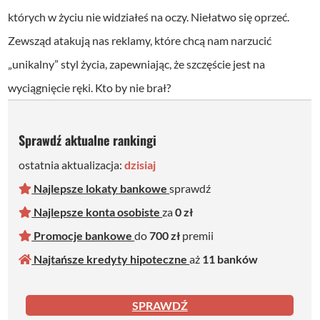
których w życiu nie widziałeś na oczy. Niełatwo się oprzeć.
Zewsząd atakują nas reklamy, które chcą nam narzucić
„unikalny” styl życia, zapewniając, że szczęście jest na
wyciągnięcie ręki. Kto by nie brał?
Sprawdź aktualne rankingi
ostatnia aktualizacja:
dzisiaj
Najlepsze lokaty bankowe
sprawdź
Najlepsze konta osobiste
za
0 zł
Promocje bankowe
do
700 zł
premii
Najtańsze kredyty hipoteczne
aż
11 bankó
w
SPRAWDŹ