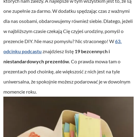
których nam zależy. A najlepsze w tym wszystkim jest to, że są
one zupełnie za darmo. W dodatku spędzając czas z ważnymi
dla nas osobami, obdarowujemy również siebie. Dlatego, jeżeli
w najbliższym czasie czekają Cię czyjeś urodziny, pomyśl o
prezencie DIY. Nie masz pomysłu? Nic straconego! W
63.
odcinku podcastu
znajdziesz listę
19 bezcennych i
niestandardowych prezentów.
Co prawda mowa tam o
prezentach pod choinkę, ale większość z nich jest na tyle
uniwersalna, że spokojnie możesz podarować je w dowolnym
momencie roku.