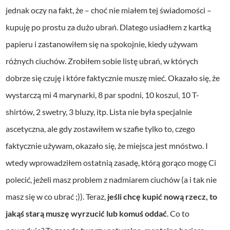
jednak oczy na fakt, że – choć nie miałem tej świadomości –
kupuję po prostu za dużo ubrań.
Dlatego usiadłem z kartką
papieru i zastanowiłem się na spokojnie, kiedy używam
różnych ciuchów. Zrobiłem sobie listę ubrań, w których
dobrze się czuję i które faktycznie muszę mieć. Okazało się, że
wystarczą mi 4 marynarki, 8 par spodni, 10 koszul, 10 T-
shirtów, 2 swetry, 3 bluzy, itp. Lista nie była specjalnie
ascetyczna, ale gdy zostawiłem w szafie tylko to, czego
faktycznie używam, okazało się, że miejsca jest mnóstwo.
I
wtedy wprowadziłem ostatnią zasadę, którą gorąco mogę Ci
polecić, jeżeli masz problem z nadmiarem ciuchów (a i tak nie
masz się w co ubrać ;)). Teraz,
jeśli chcę kupić nową rzecz, to
jakąś starą muszę wyrzucić lub komuś oddać
. Co to