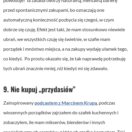
powoduje? Ta zasada tworzy naturalną, mentalną barierę
przed spontanicznymi zakupami, bo oznaczają one
automatyczną konieczność pozbycia się czegoś, w czym
dobrze się czuję. Efekt jest taki, że mam stosunkowo niewiele
ubrań, we wszystkich czuję się świetnie, w szafie mam
porządek i mnóstwo miejsca, a na zakupy wydaję ułamek tego,
co kiedyś. Po prostu okazało się, że tak naprawdę potrzebuję
tych ubrań znacznie mniej, niż kiedyś mi się zdawało.
9. Nie kupuj „przydasiów”
Zainspirowany
podcastem z Marcinem Krupą
, podczas
wiosennych porządków zajrzałem do szafek kuchennych i
zobaczyłem, ile mam mikserów, blenderów i innych
specjalistycznych sprzętów, z których rzadko korzystam. Taki