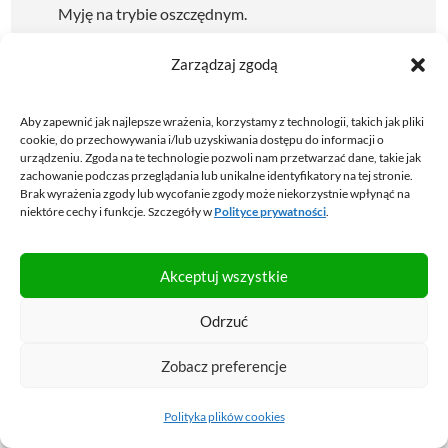
Myję na trybie oszczędnym.
Pranie robię, gdy uzbiera mi się masa ciuchów.
Zarządzaj zgodą
Proszek i płyn do płukania zawsze kupuję w
promocji.
Aby zapewnić jak najlepsze wrażenia, korzystamy z technologii, takich jak pliki
cookie, do przechowywania i/lub uzyskiwania dostępu do informacji o
Wszelkie sprzęty w domu posiadam najwyższej klasy
urządzeniu. Zgoda na te technologie pozwoli nam przetwarzać dane, takie jak
zachowanie podczas przeglądania lub unikalne identyfikatory na tej stronie.
energetycznej. Raz a porządny sprzęt, na lata.
Brak wyrażenia zgody lub wycofanie zgody może niekorzystnie wpłynąć na
Podczas wyboru cena jest dla mnie najmniej ważnym
niektóre cechy i funkcje. Szczegóły w
Polityce prywatności
.
kryterium i świetnie się to u mnie sprawdza.
Akceptuj wszystkie
Żarówki wymienione wszystkie na energooszczędne
?
Odrzuć
Nowy telefon? na pewno nie potrzebujecie, jeśli
Zobacz preferencje
poprzedni wciąż działa. Wycinacie ten wydatek.
Rachunek za telefon na 100zł? Zapomnijcie,
Polityka plików cookies
dzwonicie do operatora, renegocjujecie abonament i