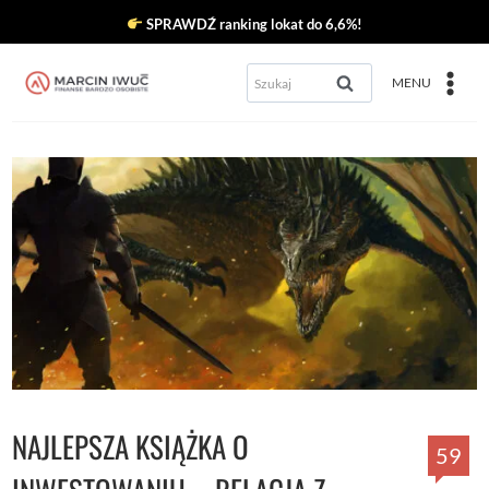
Przejdź
SPRAWDŹ ranking lokat do 6,6%!
do
Szukaj:
MENU
treści
NAJLEPSZA KSIĄŻKA O
59