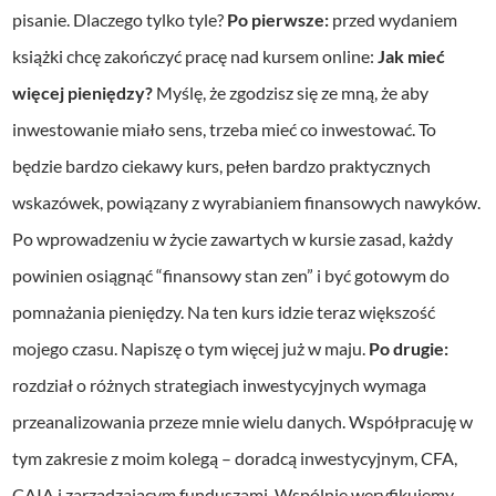
pisanie. Dlaczego tylko tyle?
Po pierwsze:
przed wydaniem
książki chcę zakończyć pracę nad kursem online:
Jak mieć
więcej pieniędzy?
Myślę, że zgodzisz się ze mną, że aby
inwestowanie miało sens, trzeba mieć co inwestować. To
będzie bardzo ciekawy kurs, pełen bardzo praktycznych
wskazówek, powiązany z wyrabianiem finansowych nawyków.
Po wprowadzeniu w życie zawartych w kursie zasad, każdy
powinien osiągnąć “finansowy stan zen” i być gotowym do
pomnażania pieniędzy. Na ten kurs idzie teraz większość
mojego czasu. Napiszę o tym więcej już w maju.
Po drugie:
rozdział o różnych strategiach inwestycyjnych wymaga
przeanalizowania przeze mnie wielu danych. Współpracuję w
tym zakresie z moim kolegą – doradcą inwestycyjnym, CFA,
CAIA i zarządzającym funduszami. Wspólnie weryfikujemy