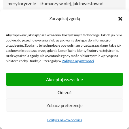
merytorycznie – tłumaczy w niej, jak inwestować
skutecznie i mieć święty spokój. Szczegóły
Zarządzaj zgodą
poznasz
TUTAJ
.
Aby zapewnić jak najlepsze wrażenia, korzystamy z technologii, takich jak pliki
cookie, do przechowywania i/lub uzyskiwania dostępu do informacji o
urządzeniu. Zgoda na te technologie pozwoli nam przetwarzać dane, takie jak
zachowanie podczas przeglądania lub unikalne identyfikatory na tej stronie.
PODOBAJĄ CI SIĘ ARTYKUŁY NA BLOGU?
Brak wyrażenia zgody lub wycofanie zgody może niekorzystnie wpłynąć na
niektóre cechy i funkcje. Szczegóły w
Polityce prywatności
.
Dołącz do ponad
63 050 osób
, które otrzymują
Akceptuj wszystkie
newsletter i korzystają z przygotowanych przeze mnie
bezpłatnych narzędzi pomagających w skutecznym
Odrzuć
dbaniu o finanse.
Zobacz preferencje
KLIKNIJ W PONIŻSZY PRZYCISK.
Polityka plików cookies
TAK, CHCĘ DOŁĄCZYĆ!