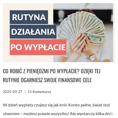
NIEREGULARNYM
WYDATKOM!
PROSTY
SPOSÓB
+
2
PREZENTY
DLA
CIEBIE
CO ROBIĆ Z PIENIĘDZMI PO WYPŁACIE? DZIĘKI TEJ
RUTYNIE OGARNIESZ SWOJE FINANSOWE CELE
2025-03-27
15 Komentarzy
W dzień wypłaty czujesz się jak król. Konto pełne, świat stoi
otworem – możesz prawie wszystko! Ale wystarczy kilka dni i