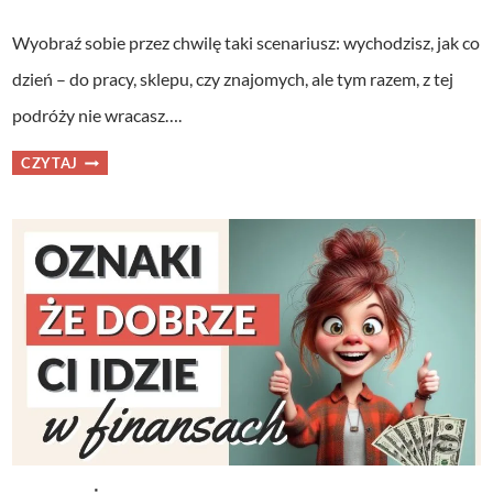
Wyobraź sobie przez chwilę taki scenariusz: wychodzisz, jak co
dzień – do pracy, sklepu, czy znajomych, ale tym razem, z tej
podróży nie wracasz….
JAK
CZYTAJ
ZABEZPIECZYĆ
RODZINĘ
NA
WYPADEK
SWOJEJ
ŚMIERCI?
CZERWONA
TECZKA
I
TESTAMENT