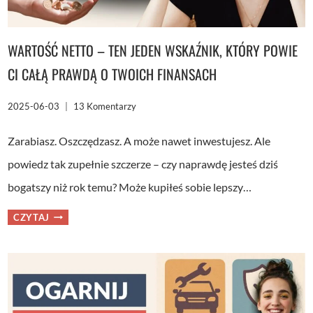
WARTOŚĆ NETTO – TEN JEDEN WSKAŹNIK, KTÓRY POWIE
CI CAŁĄ PRAWDĄ O TWOICH FINANSACH
2025-06-03
13 Komentarzy
Zarabiasz. Oszczędzasz. A może nawet inwestujesz. Ale
powiedz tak zupełnie szczerze – czy naprawdę jesteś dziś
bogatszy niż rok temu? Może kupiłeś sobie lepszy…
WARTOŚĆ
CZYTAJ
NETTO
–
TEN
JEDEN
WSKAŹNIK,
KTÓRY
POWIE
CI
CAŁĄ
PRAWDĄ
O