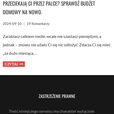
PRZECIEKAJĄ CI PRZEZ PALCE? SPRAWDŹ BUDŻET
DOMOWY NA NOWO.
2024-09-10
19 Komentarzy
Zarabiasz całkiem nieźle, wcale nie szastasz pieniędzmi, a
jednak – znowu nie udało Ci się nic odłożyć. Zdarza Ci się mieć
„za dużo miesiąca…
CHCESZ
CZYTAJ
SIĘ
BOGACIĆ,
ALE
PIENIĄDZE
CIĄGLE
PRZECIEKAJĄ
CI
PRZEZ
PALCE?
SPRAWDŹ
ZASTRZEŻENIE PRAWNE
BUDŻET
DOMOWY
NA
NOWO.
Treść niniejszego serwisu ma charakter wyłącznie