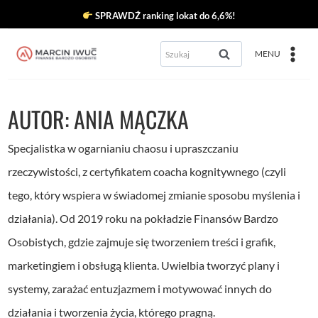
Przejdź
SPRAWDŹ ranking lokat do 6,6%!
do
Szukaj:
MENU
treści
AUTOR: ANIA MĄCZKA
Specjalistka w ogarnianiu chaosu i upraszczaniu
rzeczywistości, z certyfikatem coacha kognitywnego (czyli
tego, który wspiera w świadomej zmianie sposobu myślenia i
działania). Od 2019 roku na pokładzie Finansów Bardzo
Osobistych, gdzie zajmuje się tworzeniem treści i grafik,
marketingiem i obsługą klienta. Uwielbia tworzyć plany i
systemy, zarażać entuzjazmem i motywować innych do
działania i tworzenia życia, którego pragną.