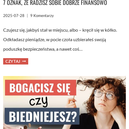
7 OZNAK, ŻE RADZISZ SOBIE DOBRZE FINANSOWO
2025-07-28
9 Komentarzy
Czujesz się, jakbyś stał w miejscu, albo – kręcił się w kółko.
Odkładasz pieniądze, w pocie czoła uzbierałeś swoją
poduszkę bezpieczeństwa, a nawet coś…
7
CZYTAJ
OZNAK,
ŻE
RADZISZ
SOBIE
DOBRZE
FINANSOWO