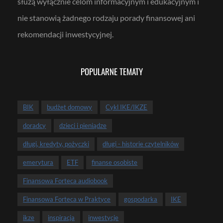
służą wyłącznie celom informacyjnym i edukacyjnym i
nie stanowią żadnego rodzaju porady finansowej ani
rekomendacji inwestycyjnej.
POPULARNE TEMATY
BIK
budżet domowy
Cykl IKE/IKZE
doradcy
dzieci i pieniądze
długi, kredyty, pożyczki
długi - historie czytelników
emerytura
ETF
finanse osobiste
Finansowa Forteca audiobook
Finansowa Forteca w Praktyce
gospodarka
IKE
ikze
inspiracja
inwestycje