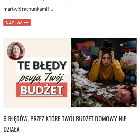
martwić rachunkami i…
JAK
CZYTAJ
KUPIĆ
SOBIE
WIĘCEJ
SZCZĘŚCIA
–
4
PYTANIA
PRZED
ZAKUPEM
+
WORKBOOK
PDF
6 BŁĘDÓW, PRZEZ KTÓRE TWÓJ BUDŻET DOMOWY NIE
DZIAŁA