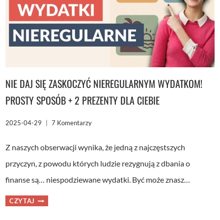
TWOICH
FINANSACH
NIE DAJ SIĘ ZASKOCZYĆ NIEREGULARNYM WYDATKOM!
PROSTY SPOSÓB + 2 PREZENTY DLA CIEBIE
2025-04-29
7 Komentarzy
Z naszych obserwacji wynika, że jedną z najczęstszych
przyczyn, z powodu których ludzie rezygnują z dbania o
finanse są… niespodziewane wydatki. Być może znasz…
NIE
CZYTAJ
DAJ
SIĘ
ZASKOCZYĆ