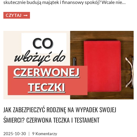
skutecznie budują majątek i finansowy spokój? Wcale nie…
6
CZYTAJ
NAJWAŻNIEJSZYCH
ZASAD
Z
PSYCHOLOGII
PIENIĘDZY
MORGANA
HOUSELA
JAK ZABEZPIECZYĆ RODZINĘ NA WYPADEK SWOJEJ
ŚMIERCI? CZERWONA TECZKA I TESTAMENT
2025-10-30
9 Komentarzy