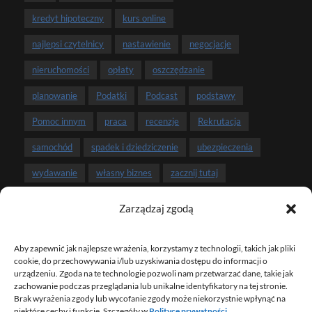
kredyt hipoteczny
kurs online
najlepsi czytelnicy
nastawienie
negocjacje
nieruchomości
opłaty
oszczędzanie
planowanie
Podatki
Podcast
podstawy
Pomoc innym
praca
recenzje
Rekrutacja
samochód
spadek i dziedziczenie
ubezpieczenia
wydawanie
własny biznes
zacznij tutaj
zarobki
związek i pieniądze
Zarządzaj zgodą
Aby zapewnić jak najlepsze wrażenia, korzystamy z technologii, takich jak pliki
NEWSLETTER
cookie, do przechowywania i/lub uzyskiwania dostępu do informacji o
urządzeniu. Zgoda na te technologie pozwoli nam przetwarzać dane, takie jak
zachowanie podczas przeglądania lub unikalne identyfikatory na tej stronie.
Brak wyrażenia zgody lub wycofanie zgody może niekorzystnie wpłynąć na
ZAPISZ SIĘ NA NEWSLETTER
niektóre cechy i funkcje. Szczegóły w
Polityce prywatności
.