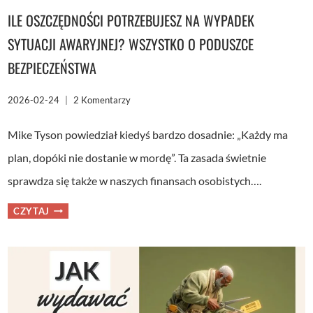
ILE OSZCZĘDNOŚCI POTRZEBUJESZ NA WYPADEK
SYTUACJI AWARYJNEJ? WSZYSTKO O PODUSZCE
BEZPIECZEŃSTWA
2026-02-24
2 Komentarzy
Mike Tyson powiedział kiedyś bardzo dosadnie: „Każdy ma
plan, dopóki nie dostanie w mordę”. Ta zasada świetnie
sprawdza się także w naszych finansach osobistych….
ILE
CZYTAJ
OSZCZĘDNOŚCI
POTRZEBUJESZ
NA
WYPADEK
SYTUACJI
AWARYJNEJ?
WSZYSTKO
O
PODUSZCE
BEZPIECZEŃSTWA