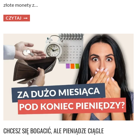
złote monety z…
CO
CZYTAJ
ROBIĆ
Z
PIENIĘDZMI
PO
WYPŁACIE?
DZIĘKI
TEJ
RUTYNIE
OGARNIESZ
SWOJE
FINANSOWE
CELE
CHCESZ SIĘ BOGACIĆ, ALE PIENIĄDZE CIĄGLE