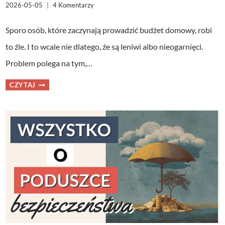
2026-05-05
4 Komentarzy
Sporo osób, które zaczynają prowadzić budżet domowy, robi
to źle. I to wcale nie dlatego, że są leniwi albo nieogarnięci.
Problem polega na tym,…
6
CZYTAJ
BŁĘDÓW,
PRZEZ
KTÓRE
TWÓJ
BUDŻET
DOMOWY
NIE
DZIAŁA