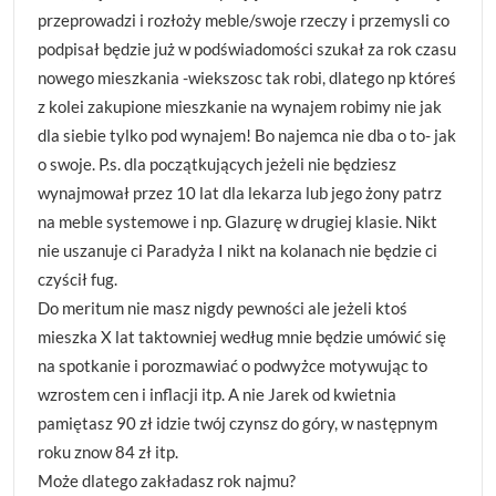
przeprowadzi i rozłoży meble/swoje rzeczy i przemysli co
podpisał będzie już w podświadomości szukał za rok czasu
nowego mieszkania -wiekszosc tak robi, dlatego np któreś
z kolei zakupione mieszkanie na wynajem robimy nie jak
dla siebie tylko pod wynajem! Bo najemca nie dba o to- jak
o swoje. P.s. dla początkujących jeżeli nie będziesz
wynajmował przez 10 lat dla lekarza lub jego żony patrz
na meble systemowe i np. Glazurę w drugiej klasie. Nikt
nie uszanuje ci Paradyża I nikt na kolanach nie będzie ci
czyścił fug.
Do meritum nie masz nigdy pewności ale jeżeli ktoś
mieszka X lat taktowniej według mnie będzie umówić się
na spotkanie i porozmawiać o podwyżce motywując to
wzrostem cen i inflacji itp. A nie Jarek od kwietnia
pamiętasz 90 zł idzie twój czynsz do góry, w następnym
roku znow 84 zł itp.
Może dlatego zakładasz rok najmu?