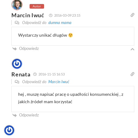
Autor
Marcin Iwuć
2016-03-09 23:15
Odpowiedź do
dumna mama
Wystarczy unikać długów
Odpowiedz
Renata
2016-11-15 16:53
Odpowiedź do
Marcin Iwuć
hej , muszę napisać pracę o upadłości konsumenckiej , z
jakich źródeł mam korzystać
Odpowiedz