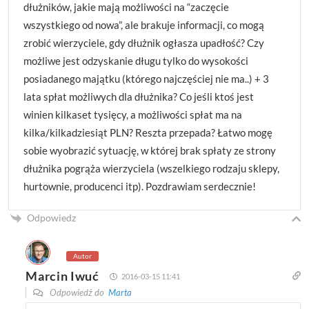
dłużników, jakie mają możliwości na “zaczęcie
wszystkiego od nowa”, ale brakuje informacji, co mogą
zrobić wierzyciele, gdy dłużnik ogłasza upadłość? Czy
możliwe jest odzyskanie długu tylko do wysokości
posiadanego majątku (którego najczęściej nie ma..) + 3
lata spłat możliwych dla dłużnika? Co jeśli ktoś jest
winien kilkaset tysięcy, a możliwości spłat ma na
kilka/kilkadziesiąt PLN? Reszta przepada? Łatwo mogę
sobie wyobrazić sytuację, w której brak spłaty ze strony
dłużnika pogrąża wierzyciela (wszelkiego rodzaju sklepy,
hurtownie, producenci itp). Pozdrawiam serdecznie!
Odpowiedz
Autor
Marcin Iwuć
2016-03-15 11:41
Odpowiedź do
Marta