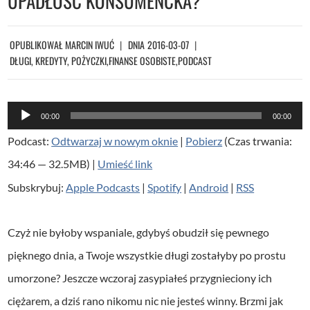
UPADŁOŚĆ KONSUMENCKA?
OPUBLIKOWAŁ
MARCIN IWUĆ
DNIA
2016-03-07
DŁUGI, KREDYTY, POŻYCZKI
,
FINANSE OSOBISTE
,
PODCAST
O
00:00
00:00
d
Podcast:
Odtwarzaj w nowym oknie
|
Pobierz
(Czas trwania:
t
34:46 — 32.5MB) |
Umieść link
w
Subskrybuj:
Apple Podcasts
|
Spotify
|
Android
|
RSS
a
r
Czyż nie byłoby wspaniale, gdybyś obudził się pewnego
z
pięknego dnia, a Twoje wszystkie długi zostałyby po prostu
a
umorzone? Jeszcze wczoraj zasypiałeś przygnieciony ich
c
ciężarem, a dziś rano nikomu nic nie jesteś winny. Brzmi jak