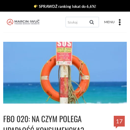
Przejdź
SPRAWDŹ ranking lokat do 6,6%!
do
Szukaj:
MENU
treści
FBO 020: NA CZYM POLEGA
17