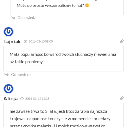
Może po prostu wyczerpaliśmy temat?
Odpowiedz
Tajniak
2016-03-10 09:00
Mała popularność bo wsrod twoich słuchaczy niewielu ma
aż takie problemy
Odpowiedz
Alicja
2016-03-12 12:38
nie zawsze trwa to 3 lata, jesli ktos zarabia najnizsza
krajowa to upadlosc konczy sie w momencie sprzedazy
przez syndyka majatku. U moich rodzicow wszystko