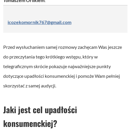
Tomaszem Orlikiem
:
w
y
icozekomornik767@gmail.com
c
h
Przed wysłuchaniem samej rozmowy zachęcam Was jeszcze
do przeczytania tego krótkiego wstępu, który w
telegraficznym skrócie pokazuje najważniejsze punkty
dotyczące upadłości konsumenckiej i pomoże Wam pełniej
skorzystać z samej audycji.
Jaki jest cel upadłości
konsumenckiej?