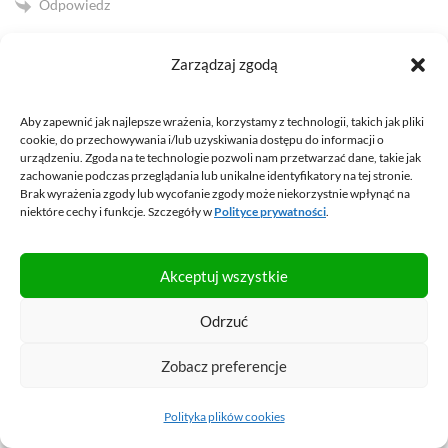
Odpowiedz
Zarządzaj zgodą
Bartosz
2017-10-19 16:07
Aby zapewnić jak najlepsze wrażenia, korzystamy z technologii, takich jak pliki
Dokładnie w dniu ostatniego komentarza pod tym
cookie, do przechowywania i/lub uzyskiwania dostępu do informacji o
urządzeniu. Zgoda na te technologie pozwoli nam przetwarzać dane, takie jak
tematem skontaktowałem się z Panem Tomaszem
zachowanie podczas przeglądania lub unikalne identyfikatory na tej stronie.
Orlikiem w sprawie mojej sytuacji finansowej, która nie
Brak wyrażenia zgody lub wycofanie zgody może niekorzystnie wpłynąć na
należała do ciekawych. Teraz – ponad rok po tym
niektóre cechy i funkcje. Szczegóły w
Polityce prywatności
.
wydarzeniu śmiało mogę stwierdzić, że właśnie dzięki
Panu Tomaszowi rozpoczynam nowy etap w życiu, ale już z
Akceptuj wszystkie
czystą kartą. Droga była długa, pełna przygotowań i
nerwów – kosztowało to mnie i moją rodzinę naprawdę
Odrzuć
bardzo wiele. Wiem jednak, że sam bym tego nie dokonał,
Zobacz preferencje
ani z żadną inną z 7 kancelarii, do których wcześniej
pukałem. Szczerze polecam współpracę z Panem
Polityka plików cookies
Tomaszem Orlikiem.