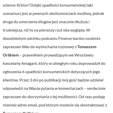
z
science-fiction? Dzięki upadłości konsumenckiej taki
p
scenariusz jest w pewnych okolicznościach możliwy, jednak
l
droga do umorzenia długów jest znacznie dłuższa i
i
trudniejsza, niż to na pierwszy rzut oka wygląda. W
k
dwudziestym odcinku podcastu Finanse bardzo osobiste
ó
zapraszam Was do wysłuchania rozmowy z
Tomaszem
w
Orlikiem
– prawnikiem prowadzącym we Wrocławiu
d
kancelarię Amagant, który w ubiegłym roku doprowadził do
ź
ogłoszenia 6 upadłości konsumenckich dotyczących jego
w
klientów. Przez 3 dni po publikacji mój gość będzie udzielał
i
odpowiedzi na Wasze pytania w komentarzach – serdecznie
ę
zapraszam do skorzystania z tej możliwości. Od razu podaję
k
również adres email, pod którym możecie się skontaktować z
o