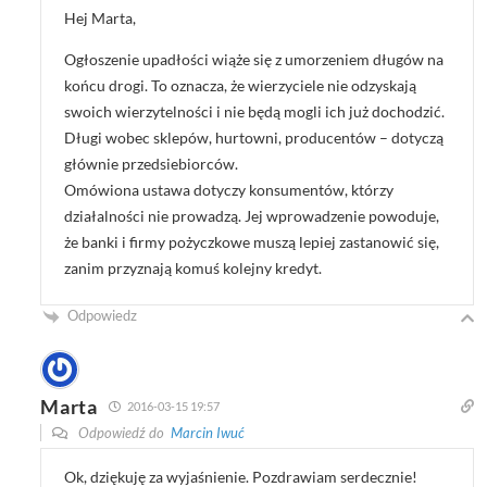
Hej Marta,
Ogłoszenie upadłości wiąże się z umorzeniem długów na
końcu drogi. To oznacza, że wierzyciele nie odzyskają
swoich wierzytelności i nie będą mogli ich już dochodzić.
Długi wobec sklepów, hurtowni, producentów – dotyczą
głównie przedsiebiorców.
Omówiona ustawa dotyczy konsumentów, którzy
działalności nie prowadzą. Jej wprowadzenie powoduje,
że banki i firmy pożyczkowe muszą lepiej zastanowić się,
zanim przyznają komuś kolejny kredyt.
Odpowiedz
Marta
2016-03-15 19:57
Odpowiedź do
Marcin Iwuć
Ok, dziękuję za wyjaśnienie. Pozdrawiam serdecznie!