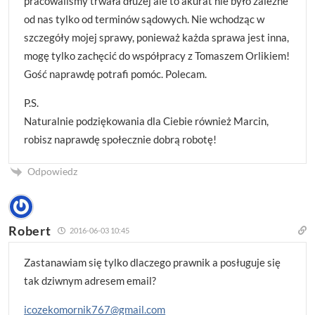
pracowaliśmy trwała dłużej ale to akurat nie było zależne
od nas tylko od terminów sądowych. Nie wchodząc w
szczegóły mojej sprawy, ponieważ każda sprawa jest inna,
mogę tylko zachęcić do współpracy z Tomaszem Orlikiem!
Gość naprawdę potrafi pomóc. Polecam.
P.S.
Naturalnie podziękowania dla Ciebie również Marcin,
robisz naprawdę społecznie dobrą robotę!
Odpowiedz
Robert
2016-06-03 10:45
Zastanawiam się tylko dlaczego prawnik a posługuje się
tak dziwnym adresem email?
icozekomornik767@gmail.com