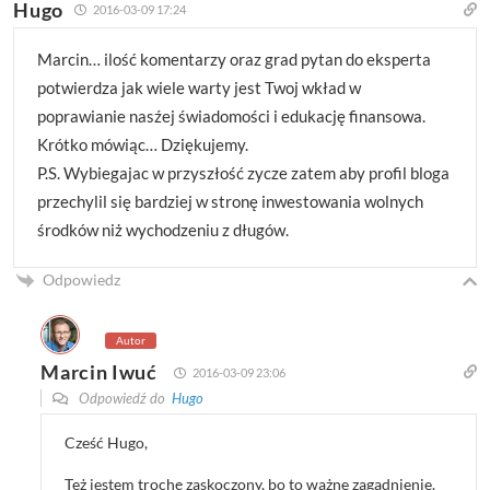
Hugo
2016-03-09 17:24
Marcin… ilość komentarzy oraz grad pytan do eksperta
potwierdza jak wiele warty jest Twoj wkład w
poprawianie nasźej świadomości i edukację finansowa.
Krótko mówiąc… Dziękujemy.
P.S. Wybiegajac w przyszłość zycze zatem aby profil bloga
przechylil się bardziej w stronę inwestowania wolnych
środków niż wychodzeniu z długów.
Odpowiedz
Autor
Marcin Iwuć
2016-03-09 23:06
Odpowiedź do
Hugo
Cześć Hugo,
Też jestem trochę zaskoczony, bo to ważne zagadnienie.