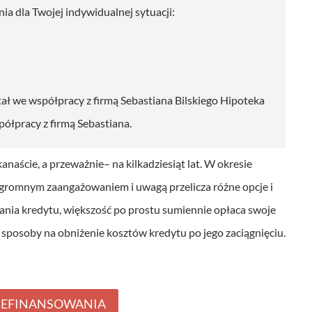
ia dla Twojej indywidualnej sytuacji:
ł we współpracy z firmą Sebastiana Bilskiego Hipoteka
spółpracy z firmą Sebastiana.
naście, a przeważnie– na kilkadziesiąt lat. W okresie
 ogromnym zaangażowaniem i uwagą przelicza różne opcje i
acania kredytu, większość po prostu sumiennie opłaca swoje
ek sposoby na obniżenie kosztów kredytu po jego zaciągnięciu.
REFINANSOWANIA