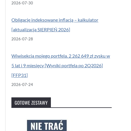
2026-07-30
Obligacje indeksowane inflacją – kalkulator
[aktualizacja SIERPIEŃ 2026]
2026-07-28
Wiwisekcja mojego portfela. 2 262 649 zł zysku w
5 lat i 9 miesięcy [Wyniki portfela po 2Q2026]
[FFP31]
2026-07-24
GOTOWE ZESTAWY