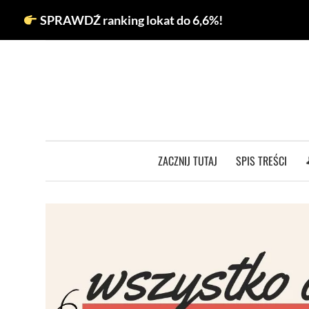
Przejdź
SPRAWDŹ ranking lokat do 6,6%!
do
treści
ZACZNIJ TUTAJ
SPIS TREŚCI