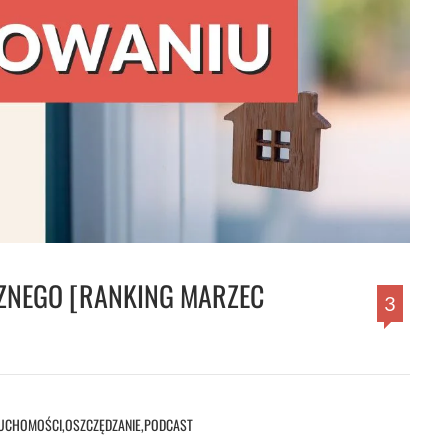
ZNEGO [RANKING MARZEC
3
RUCHOMOŚCI
,
OSZCZĘDZANIE
,
PODCAST