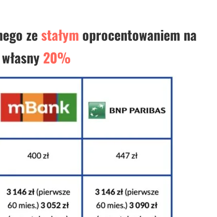
nego ze
stałym
oprocentowaniem na
d własny
20%