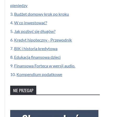
pieniędzy
3.
Budżet domowy krok po kroku
4.
W co inwestować?
5.
Jak pozbyć się długów?
6.
Kredyt hipoteczny - Przewodnik
7.
BIK i historia kredytowa
8.
Edukacja finansowa dzieci
9.
Finansowa Forteca w wersji audio.
10.
Kompendium podatkowe
NIE PRZEGAP