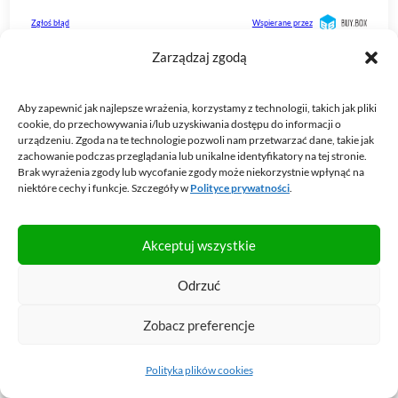
Zarządzaj zgodą
Aby zapewnić jak najlepsze wrażenia, korzystamy z technologii, takich jak pliki
cookie, do przechowywania i/lub uzyskiwania dostępu do informacji o
urządzeniu. Zgoda na te technologie pozwoli nam przetwarzać dane, takie jak
zachowanie podczas przeglądania lub unikalne identyfikatory na tej stronie.
Brak wyrażenia zgody lub wycofanie zgody może niekorzystnie wpłynąć na
niektóre cechy i funkcje. Szczegóły w
Polityce prywatności
.
Akceptuj wszystkie
Odrzuć
Zobacz preferencje
Fastlane milionera
– MJ DeMarco
Polityka plików cookies