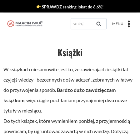
Przejdź
SPRAWDŹ ranking lokat do 6,6%!
do
Szukaj:
MENU
treści
Książki
W książkach niesamowite jest to, że zawierają dziesiątki lat
czyjejś wiedzy i bezcennych doświadczeń, zebranych w łatwy
do przyswojenia sposób.
Bardzo dużo zawdzięczam
książkom
, więc ciągle pochłaniam przynajmniej dwa nowe
tytuły w miesiącu.
Do tych książek, które wymieniłem poniżej, z przyjemnością
powracam, by ugruntować zawartą w nich wiedzę. Dotyczą