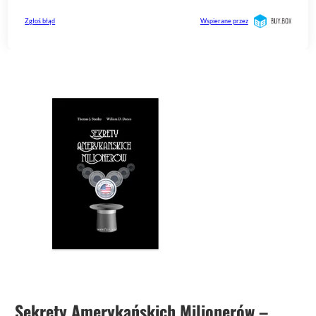
Sekrety Amerykańskich Milionerów
–