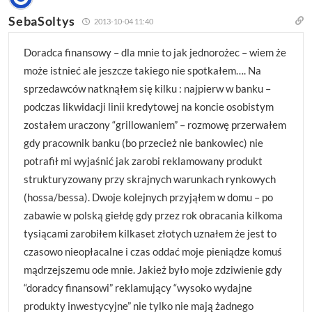
SebaSoltys
2013-10-04 11:40
Doradca finansowy – dla mnie to jak jednorożec – wiem że
może istnieć ale jeszcze takiego nie spotkałem…. Na
sprzedawców natknąłem się kilku : najpierw w banku –
podczas likwidacji linii kredytowej na koncie osobistym
zostałem uraczony “grillowaniem” – rozmowę przerwałem
gdy pracownik banku (bo przecież nie bankowiec) nie
potrafił mi wyjaśnić jak zarobi reklamowany produkt
strukturyzowany przy skrajnych warunkach rynkowych
(hossa/bessa). Dwoje kolejnych przyjąłem w domu – po
zabawie w polską giełdę gdy przez rok obracania kilkoma
tysiącami zarobiłem kilkaset złotych uznałem że jest to
czasowo nieopłacalne i czas oddać moje pieniądze komuś
mądrzejszemu ode mnie. Jakież było moje zdziwienie gdy
“doradcy finansowi” reklamujący “wysoko wydajne
produkty inwestycyjne” nie tylko nie mają żadnego