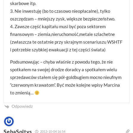
skarbowe itp.
3. Nie inwestuję (bo to czasowo nieopłacalne), tylko
oszczędzam – mniejszy zysk, większe bezpieczeństwo.
4. Zawsze część kapitału musi być poza sektorem
finansowym – ziemia,nieruchomość,metale szlachetne
(zwłaszcza te ostatnie przy skrajnym scenariuszu WSHTF
i potrzebie szybkiej ewakuacji z tej części świata)
Podsumowując – chyba właśnie z powodu tego, że nie
spotkałem na swojej drodze doradcy a spotkałem wielu
sprzedawców stałem się pół-goldbugiem mocno nieufnym
“czerwonym krawatom”. Być może kolejne wpisy Marcina
to zmienią…
Odpowiedz
SebaSoltys
2013-10-04 16:54