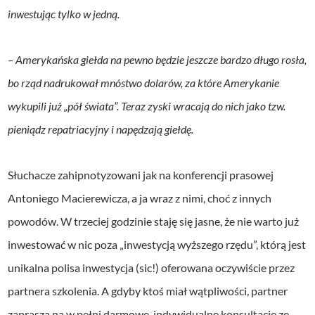
inwestując tylko w jedną.
– Amerykańska giełda na pewno będzie jeszcze bardzo długo rosła,
bo rząd nadrukował mnóstwo dolarów, za które Amerykanie
wykupili już „pół świata”. Teraz zyski wracają do nich jako tzw.
pieniądz repatriacyjny i napędzają giełdę.
Słuchacze zahipnotyzowani jak na konferencji prasowej
Antoniego Macierewicza, a ja wraz z nimi, choć z innych
powodów. W trzeciej godzinie staję się jasne, że nie warto już
inwestować w nic poza „inwestycją wyższego rzędu”, którą jest
unikalna polisa inwestycja (sic!) oferowana oczywiście przez
partnera szkolenia. A gdyby ktoś miał wątpliwości, partner
zaprasza na w pełni darmowe, indywidualne konsultacje ze