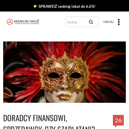
Przejdź
SPRAWDŹ ranking lokat do 6,6%!
do
Szukaj:
MENU
treści
DORADCY FINANSOWI,
26