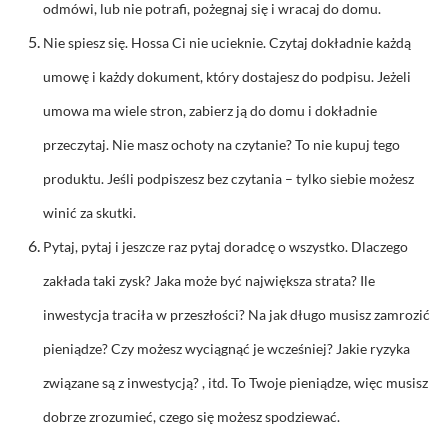
odmówi, lub nie potrafi, pożegnaj się i wracaj do domu.
Nie spiesz się. Hossa Ci nie ucieknie. Czytaj dokładnie każdą
umowę i każdy dokument, który dostajesz do podpisu. Jeżeli
umowa ma wiele stron, zabierz ją do domu i dokładnie
przeczytaj. Nie masz ochoty na czytanie? To nie kupuj tego
produktu. Jeśli podpiszesz bez czytania – tylko siebie możesz
winić za skutki.
Pytaj, pytaj i jeszcze raz pytaj doradcę o wszystko. Dlaczego
zakłada taki zysk? Jaka może być największa strata? Ile
inwestycja traciła w przeszłości? Na jak długo musisz zamrozić
pieniądze? Czy możesz wyciągnąć je wcześniej? Jakie ryzyka
związane są z inwestycją? , itd. To Twoje pieniądze, więc musisz
dobrze zrozumieć, czego się możesz spodziewać.