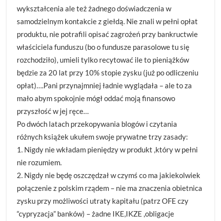
wykształcenia ale też żadnego doświadczenia w
samodzielnym kontakcie z giełdą. Nie znali w pełni opłat
produktu, nie potrafili opisać zagrożeń przy bankructwie
właściciela funduszu (bo o fundusze parasolowe tu się
rozchodziło), umieli tylko recytować ile to pieniążków
będzie za 20 lat przy 10% stopie zysku (już po odliczeniu
opłat)….Pani przynajmniej ładnie wyglądała – ale to za
mało abym spokojnie mógł oddać moją finansowo
przyszłość w jej ręce…
Po dwóch latach przekopywania blogów i czytania
różnych książek ukułem swoje prywatne trzy zasady:
1. Nigdy nie wkładam pieniędzy w produkt ,który w pełni
nie rozumiem.
2. Nigdy nie będę oszczędzał w czymś co ma jakiekolwiek
połączenie z polskim rządem – nie ma znaczenia obietnica
zysku przy możliwości utraty kapitału (patrz OFE czy
“cypryzacja” banków) – żadne IKE,IKZE ,obligacje