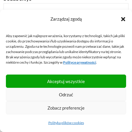
Hmm W poprzednim moim komentarzu punkt 2 i 3 to w
Zarządzaj zgodą
zasadzie to samo – chcąc zaznaczyć różnicę zrobiło mi się
cztery punkty zamiast trzech
Aby zapewnić jak najlepsze wrażenia, korzystamy z technologii, takich jak pliki
Odpowiedz
cookie, do przechowywania i/lub uzyskiwania dostępu do informacji o
urządzeniu. Zgoda na te technologie pozwoli nam przetwarzać dane, takie jak
zachowanie podczas przeglądania lub unikalne identyfikatory na tej stronie.
Brak wyrażenia zgody lub wycofanie zgody może niekorzystnie wpłynąć na
niektóre cechy i funkcje. Szczegóły w
Polityce prywatności
.
Chrabia
2013-10-05 15:57
Bardzo fajny blog, tego mi brakowało. Wszędzie pełno
Akceptuj wszystkie
oszustów z firm ubezpieczeniowych, banków i TFI, a tutaj
ktoś kto bezinteresownie udziela wspaniałych porad. Oby
Odrzuć
tak dalej.
Zobacz preferencje
Odpowiedz
Polityka plików cookies
Autor