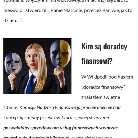
nieswojo i stwierdził: „Panie Marcinie, przecież Pan wie, jak to
działa…”.
Kim są doradcy
finansowi?
W Wikipedii pod hasłem
„doradca finansowy”
znalazłem świetne
zdanie:
Komisja Nadzoru Finansowego pracuje obecnie nad
koncepcją zmiany przepisów, która z jednej strony
nie
pozwalałaby sprzedawcom usług finansowych stwarzać
pozorów, że doradzają klientowi
, a z drugiej strony nie